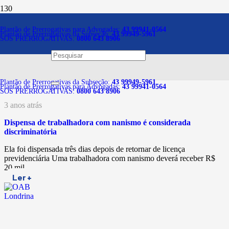
Notícias
Plantão de Prerrogativas para Advogadas:
43 99941-0564
Plantão de Prerrogativas da Subseção:
43 99949-5961
SOS PRERROGATIVAS:
0800 643 8906
Plantão de Prerrogativas da Subseção:
43 99949-5961
Plantão de Prerrogativas para Advogadas:
43 99941-0564
SOS PRERROGATIVAS:
0800 643 8906
3 anos atrás
Dispensa de trabalhadora com nanismo é considerada
discriminatória
Ela foi dispensada três dias depois de retornar de licença
previdenciária Uma trabalhadora com nanismo deverá receber R$
20 mil…
Ler +