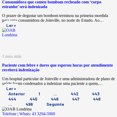
Consumidora que comeu bombom recheado com ‘corpo
estranho’ será indenizada
O prazer de degustar um bombom terminou na primeira mordida
para uma consumidora de Joinville, no norte do Estado. Ao…
Ler +
3 anos atrás
Paciente com febre e dores que esperou horas por atendimento
receberá indenização
Um hospital particular de Joinville e uma administradora de plano de
saúde foram condenados a indenizar uma paciente a quem,…
Ler +
Anterior
1
…
442
443
444
445
446
447
448
…
496
Seguinte
Telefone | Whats: 43 3294-5900