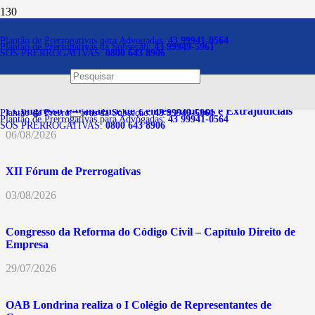
Galerias de Eventos
Plantão de Prerrogativas para Advogadas:
43 99941-0564
Plantão de Prerrogativas da Subseção:
43 99949-5961
SOS PRERROGATIVAS:
0800 643 8906
07/08/2026
I Congresso Paranaense de Leilões Judiciais e Extrajudiciais
Plantão de Prerrogativas da Subseção:
43 99949-5961
Plantão de Prerrogativas para Advogadas:
43 99941-0564
SOS PRERROGATIVAS:
0800 643 8906
06/08/2026
XII Fórum de Prerrogativas
03/08/2026
Congresso da Reforma do Código Civil – Capítulo Direito de
Empresa
29/07/2026
OAB Londrina realiza o I Colégio de Representantes de