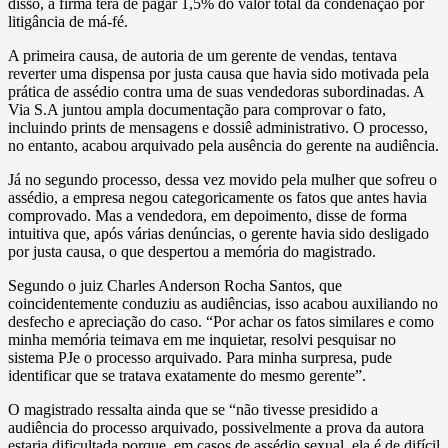
disso, a firma terá de pagar 1,5% do valor total da condenação por
litigância de má-fé.
A primeira causa, de autoria de um gerente de vendas, tentava
reverter uma dispensa por justa causa que havia sido motivada pela
prática de assédio contra uma de suas vendedoras subordinadas. A
Via S.A juntou ampla documentação para comprovar o fato,
incluindo prints de mensagens e dossiê administrativo. O processo,
no entanto, acabou arquivado pela ausência do gerente na audiência.
Já no segundo processo, dessa vez movido pela mulher que sofreu o
assédio, a empresa negou categoricamente os fatos que antes havia
comprovado. Mas a vendedora, em depoimento, disse de forma
intuitiva que, após várias denúncias, o gerente havia sido desligado
por justa causa, o que despertou a memória do magistrado.
Segundo o juiz Charles Anderson Rocha Santos, que
coincidentemente conduziu as audiências, isso acabou auxiliando no
desfecho e apreciação do caso. “Por achar os fatos similares e como
minha memória teimava em me inquietar, resolvi pesquisar no
sistema PJe o processo arquivado. Para minha surpresa, pude
identificar que se tratava exatamente do mesmo gerente”.
O magistrado ressalta ainda que se “não tivesse presidido a
audiência do processo arquivado, possivelmente a prova da autora
estaria dificultada porque, em casos de assédio sexual, ela é de difícil