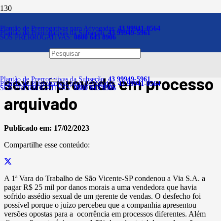
Notícias
Plantão de Prerrogativas para Advogadas:
43 99941-0564
Plantão de Prerrogativas da Subseção:
43 99949-5961
SOS PRERROGATIVAS:
0800 643 8906
Varejista é condenada por
má-fé ao negar assédio
sexual provado em processo
Plantão de Prerrogativas da Subseção:
43 99949-5961
Plantão de Prerrogativas para Advogadas:
43 99941-0564
SOS PRERROGATIVAS:
0800 643 8906
arquivado
Publicado em:
17/02/2023
Compartilhe esse conteúdo:
A 1ª Vara do Trabalho de São Vicente-SP condenou a Via S.A. a
pagar R$ 25 mil por danos morais a uma vendedora que havia
sofrido assédio sexual de um gerente de vendas. O desfecho foi
possível porque o juízo percebeu que a companhia apresentou
versões opostas para a ocorrência em processos diferentes. Além