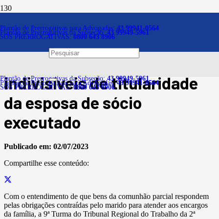
Notícias
Plantão de Prerrogativas para Advogadas:
43 99941-0564
Plantão de Prerrogativas da Subseção:
43 99949-5961
SOS PRERROGATIVAS:
0800 643 8906
TRT-2 autoriza pesquisa
patrimonial de bens
indivisíveis de titularidade
Plantão de Prerrogativas da Subseção:
43 99949-5961
Plantão de Prerrogativas para Advogadas:
43 99941-0564
SOS PRERROGATIVAS:
0800 643 8906
da esposa de sócio
executado
Publicado em:
02/07/2023
Compartilhe esse conteúdo:
Com o entendimento de que bens da comunhão parcial respondem
pelas obrigações contraídas pelo marido para atender aos encargos
da família, a 9ª Turma do Tribunal Regional do Trabalho da 2ª