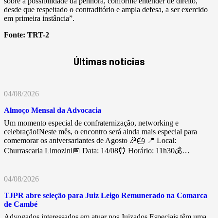
sobre a possibilidade da penhora, conforme entender de direito,
desde que respeitado o contraditório e ampla defesa, a ser exercido
em primeira instância”.
Fonte:
TRT-2
Últimas notícias
04/08/2026
Almoço Mensal da Advocacia
Um momento especial de confraternização, networking e
celebração!Neste mês, o encontro será ainda mais especial para
comemorar os aniversariantes de Agosto 🎉🎂 📍 Local:
Churrascaria Limozini📅 Data: 14/08⏰ Horário: 11h30💰…
04/08/2026
TJPR abre seleção para Juiz Leigo Remunerado na Comarca
de Cambé
Advogados interessados em atuar nos Juizados Especiais têm uma