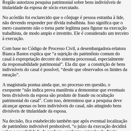
Região autorizou pesquisa patrimonial sobre bens indivisíveis de
titularidade da esposa de sócio executado.
No acórdão foi esclarecido que o cônjuge é pessoa estranha à lide,
não devendo responder por dívida trabalhista. Isso significa que o
mero casamento não o torna parte legítima para figurar na execução
trabalhista, de modo amplo e irrestrito. Ele é considerado um terceiro
à execução.
Com base no Código de Processo Civil, a desembargadora-relatora
Bianca Bastos explica que “a sujeição do patrimônio comum do
casal à expropriação decorre do sistema processual, especialmente
da responsabilidade patrimonial”. Ela diz que a constrição de bens
indivisíveis do casal é possível, “desde que observados os limites da
meação”.
A magistrada pontua ainda que, no processo em questão, o
exequente “não indica prova manifesta a demonstrar que eventuais
bens divisíveis da esposa são produto de fraude ou ocultação
patrimonial do casal”. Com isso, determinou que a pesquisa deve
alcançar apenas os bens indivisíveis do casal, não atingindo bens
divisíveis de titularidade da esposa.
Na decisão, fica estabelecido também que após eventual localização
de patrimônio indivisível penhorável, “o juízo da execução decidirá