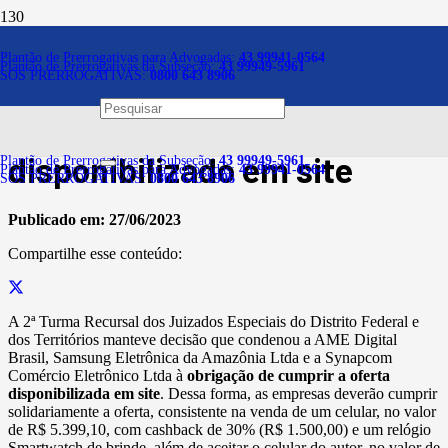
Notícias
Plantão de Prerrogativas para Advogadas:
43 99941-0564
Plantão de Prerrogativas da Subseção:
43 99949-5961
SOS PRERROGATIVAS:
0800 643 8906
TJ-DFT condena empresas a
cumprirem anúncio
disponibilizado em site
Plantão de Prerrogativas da Subseção:
43 99949-5961
Plantão de Prerrogativas para Advogadas:
43 99941-0564
SOS PRERROGATIVAS:
0800 643 8906
Publicado em:
27/06/2023
Compartilhe esse conteúdo:
A 2ª Turma Recursal dos Juizados Especiais do Distrito Federal e
dos Territórios manteve decisão que condenou a AME Digital
Brasil, Samsung Eletrônica da Amazônia Ltda e a Synapcom
Comércio Eletrônico Ltda à
obrigação de cumprir a oferta
disponibilizada em site
. Dessa forma, as empresas deverão cumprir
solidariamente a oferta, consistente na venda de um celular, no valor
de R$ 5.399,10, com cashback de 30% (R$ 1.500,00) e um relógio
Smartwatch de brinde, além de aceitar o celular do autor, no valor de