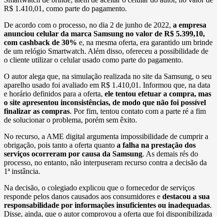
R$ 1.410,01, como parte do pagamento.
De acordo com o processo, no dia 2 de junho de 2022,
a empresa
anunciou celular da marca Samsung no valor de R$ 5.399,10,
com cashback de 30%
e, na mesma oferta, era garantido um brinde
de um relógio Smartwatch. Além disso, ofereceu a possibilidade de
o cliente utilizar o celular usado como parte do pagamento.
O autor alega que, na simulação realizada no site da Samsung, o seu
aparelho usado foi avaliado em R$ 1.410,01. Informou que, na data
e horário definidos para a oferta,
ele tentou efetuar a compra, mas
o site apresentou inconsistências, de modo que não foi possível
finalizar as compras
. Por fim, tentou contato com a parte ré a fim
de solucionar o problema, porém sem êxito.
No recurso, a AME digital argumenta impossibilidade de cumprir a
obrigação, pois tanto a oferta quanto
a falha na prestação dos
serviços ocorreram por causa da Samsung
. As demais rés do
processo, no entanto, não interpuseram recurso contra a decisão da
1ª instância.
Na decisão, o colegiado explicou que o fornecedor de serviços
responde pelos danos causados aos consumidores e
destacou a sua
responsabilidade por informações insuficientes ou inadequadas
.
Disse, ainda, que o autor comprovou a oferta que foi disponibilizada