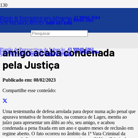
Notícias
Plantão de Prerrogativas para Advogadas:
43 99941-0564
Plantão de Prerrogativas da Subseção:
43 99949-5961
SOS PRERROGATIVAS:
0800 643 8906
Testemunha que mentiu em
depoimento para proteger
amigo acaba condenada
Plantão de Prerrogativas da Subseção:
43 99949-5961
Plantão de Prerrogativas para Advogadas:
43 99941-0564
SOS PRERROGATIVAS:
0800 643 8906
pela Justiça
Publicado em:
08/02/2023
Compartilhe esse conteúdo:
Uma testemunha de defesa arrolada para depor numa ação penal que
apurava tentativa de homicídio, na comarca de Lages, mentiu ao
juízo para apresentar um álibi ao réu, seu amigo, e acabou
condenada a pena fixada em um ano e quatro meses de reclusão em
regime aberto. O fato ocorreu no âmbito da 1ª Vara Criminal da