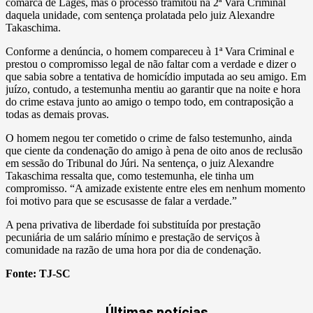
comarca de Lages, mas o processo tramitou na 2ª Vara Criminal
daquela unidade, com sentença prolatada pelo juiz Alexandre
Takaschima.
Conforme a denúncia, o homem compareceu à 1ª Vara Criminal e
prestou o compromisso legal de não faltar com a verdade e dizer o
que sabia sobre a tentativa de homicídio imputada ao seu amigo. Em
juízo, contudo, a testemunha mentiu ao garantir que na noite e hora
do crime estava junto ao amigo o tempo todo, em contraposição a
todas as demais provas.
O homem negou ter cometido o crime de falso testemunho, ainda
que ciente da condenação do amigo à pena de oito anos de reclusão
em sessão do Tribunal do Júri. Na sentença, o juiz Alexandre
Takaschima ressalta que, como testemunha, ele tinha um
compromisso. “A amizade existente entre eles em nenhum momento
foi motivo para que se escusasse de falar a verdade.”
A pena privativa de liberdade foi substituída por prestação
pecuniária de um salário mínimo e prestação de serviços à
comunidade na razão de uma hora por dia de condenação.
Fonte:
TJ-SC
Últimas notícias