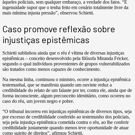
àqueles policiais, sem qualquer embaraço, a verdade dos fatos. “É
ingenuidade supor que o tenha feito em cenário totalmente livre da
mais mínima injusta pressão”, observou Schietti.
Caso promove reflexão sobre
injustiças epistêmicas
Schietti sublinhou ainda que o réu é vítima de diversas injustiças
epistêmicas – conceito desenvolvido pela filósofa Miranda Fricker,
segundo o qual indivíduos provenientes de grupos vulnerabilizados
são tratados como menos capazes de conhecimento.
Na mesma linha, continuou o ministro, ocorre a injustiça epistêmica
testemunhal, que se manifesta quando um ouvinte reduz a
credibilidade do relato de um falante por ter, contra ele, ainda que de
forma inconsciente, algum preconceito identitário, como ocorreu no
caso do réu, um jovem negro e pobre.
“O tribunal incorreu em injustiças epistêmicas de diversos tipos, seja
por excesso de credibilidade conferido ao testemunho dos policiais,
seja pela injustiça epistêmica cometida contra o réu, ao lhe conferir
credibilidade justamente quando menos teve oportunidade de atuar
como sujeito de direitos”, afirmou Schietti.