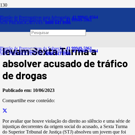
Notícias
Plantão de Prerrogativas para Advogadas:
43 99941-0564
Plantão de Prerrogativas da Subseção:
43 99949-5961
SOS PRERROGATIVAS:
0800 643 8906
STJ: Violação do direito ao
silêncio e falta de provas
levam Sexta Turma a
Plantão de Prerrogativas da Subseção:
43 99949-5961
Plantão de Prerrogativas para Advogadas:
43 99941-0564
SOS PRERROGATIVAS:
0800 643 8906
absolver acusado de tráfico
de drogas
Publicado em:
10/06/2023
Compartilhe esse conteúdo:
​Por avaliar que houve violação do direito ao silêncio e uma série de
injustiças decorrentes da origem social do acusado, a Sexta Turma
do Superior Tribunal de Justiça (STJ) absolveu um jovem que foi