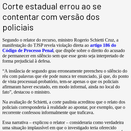
Corte estadual errou ao se
contentar com versão dos
policiais
Segundo o relator do recurso, ministro Rogerio Schietti Cruz, a
manifestação do TJSP revela violação direta ao
artigo 186 do
Código de Processo Penal
, que dispõe sobre o direito do acusado
de permanecer em silêncio sem que esse gesto seja interpretado de
forma prejudicial à defesa.
“A instância de segundo grau erroneamente preencheu o silêncio do
réu com palavras que ele pode nunca ter enunciado, já que, do ponto
de vista processual-probatório, tem-se apenas o que os policiais
afirmaram haver escutado, em modo informal, ainda no local do
fato”, destacou o ministro.
Na avaliação de Schietti, a corte paulista acreditou que o relato dos
policiais corresponderia à realidade ao apontar, por exemplo, que o
recorrente confessou informalmente que traficava.
Essa narrativa – explicou o relator – consideraria como verdadeira
uma situação implausível em que o investigado teria oferecido