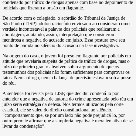
condenado por tráfico de drogas apenas com base no depoimento de
policiais que fizeram a prisão em flagrante.
De acordo com o colegiado, o acórdão do Tribunal de Justiça de
São Paulo (TJSP) adotou raciocínio enviesado ao considerar como
verdade incontestável a palavra dos policiais que realizaram a
abordagem, adotando, assim, interpretação que considerou
mentirosa a negativa do acusado em juízo. Essa postura teve seu
ponto de partida no silêncio do acusado na fase investigativa.
Na origem do caso, o jovem foi preso em flagrante por policiais em
atitude que revelaria suspeita de prática de tráfico de drogas, mas o
juízo de primeiro grau o absolveu sob o argumento de que os
testemunhos dos policiais não foram suficientes para comprovar os
fatos. Nem a droga, nem a balança de precisão estavam sob a posse
do réu.
A sentença foi revista pelo TJSP, que decidiu condená-lo por
entender que a negativa de autoria do crime apresentada pelo réu em
juízo seria estratégia da defesa. Nos termos utilizados pela corte
estadual, ele se valeu do direito constitucional ao silêncio,
“comportamento que, se por um lado não pode prejudicá-lo, por
outro permite afirmar que a simplória negativa é mera tentativa de se
livrar da condenação”.