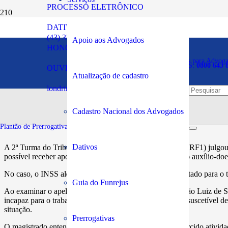
PROCESSO ELETRÔNICO
DATIVOS
Segurado que continuou t
(43) 3294-5900
Apoio aos Advogados
HONORÁRIOS
por invalidez
Plantão de Prerrogativas para Advog
SOS PRERROGATIVAS:
0800 643 
OUVIDORIA
Atualização de cadastro
londrina@oabpr.org.br
Publicado em:
10/07/2023
Cadastro Nacional dos Advogados
Plantão de Prerrogativas da Subseção:
43 99949-5961
Dativos
A 2ª Turma do Tribunal Regional Federal da 1ª Região (TRF1) julgou 
possível receber aposentadoria por invalidez após cessar o auxílio-do
No caso, o INSS alegou que o autor se encontrava capacitado para o 
Guia do Funrejus
Ao examinar o apelo, o relator, desembargador federal João Luiz de 
incapaz para o trabalho, de forma total e permanente, e insuscetível d
situação.
Prerrogativas
O magistrado entendeu que o fato de o requerente ter exercido ativida