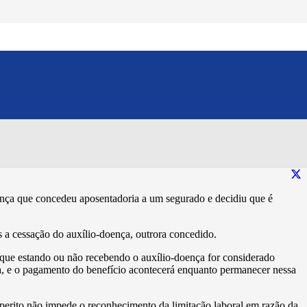
oença pode se aposentar
Compartilhe esse conteúdo:
ença que concedeu aposentadoria a um segurado e decidiu que é
 a cessação do auxílio-doença, outrora concedido.
 que estando ou não recebendo o auxílio-doença for considerado
ncia, e o pagamento do benefício acontecerá enquanto permanecer nessa
o perito não impede o reconhecimento da limitação laboral em razão da