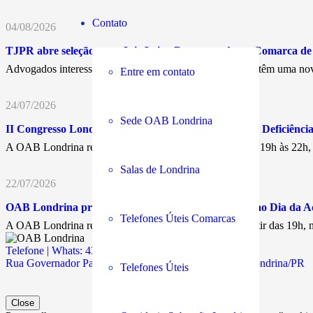
Contato
04/08/2026
TJPR abre seleção para Juiz Leigo Remunerado na Comarca d
Advogados interessados em atuar nos Juizados Especiais têm uma nov
Entre em contato
24/07/2026
Sede OAB Londrina
II Congresso Londrinense dos Direitos da Pessoa com Deficiência 
A OAB Londrina realiza, nos dias 17 e 18 de agosto, das 19h às 22h
Salas de Londrina
22/07/2026
OAB Londrina promove encontro em comemoração ao Dia da A
Telefones Úteis Comarcas
A OAB Londrina realiza, no próximo 11 de agosto, a partir das 19h
Telefone | Whats: 43 3294-5900
Rua Governador Parigot de Souza, 311 | Jd. Caiçaras | Londrina/PR
Telefones Úteis
Close