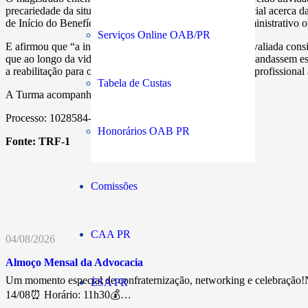
precariedade da situação e porque não havia decisão judicial acerca
de Início do Benefício (DIB) deve a do requerimento administrativo o
Serviços Online OAB/PR
E afirmou que “a incapacidade para o trabalho deve ser avaliada cons
que ao longo da vida desempenharam atividades que demandassem esfo
a reabilitação para outra atividade dissociada do histórico profissional
Tabela de Custas
A Turma acompanhou do voto do relator.
Processo: 1028584-07.2019.4.01.9999
Honorários OAB PR
Fonte:
TRF-1
Comissões
CAA PR
04/08/2026
Almoço Mensal da Advocacia
Um momento especial de confraternização, networking e celebração!N
ESA PR
14/08⏰ Horário: 11h30💰…