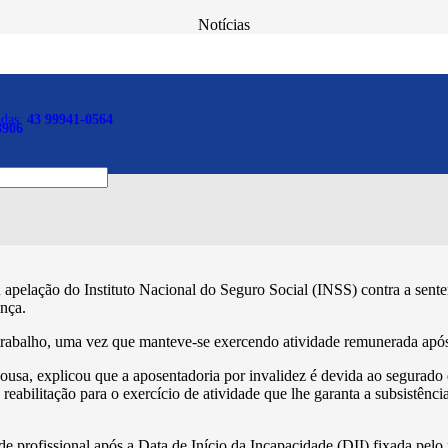
Notícias
rabalhando após auxílio-d
adas:
43 99941-0564
8906
apelação do Instituto Nacional do Seguro Social (INSS) contra a sent
ença.
trabalho, uma vez que manteve-se exercendo atividade remunerada após
Sousa, explicou que a aposentadoria por invalidez é devida ao segurado
e reabilitação para o exercício de atividade que lhe garanta a subsistê
de profissional após a Data de Início da Incapacidade (DII) fixada pel