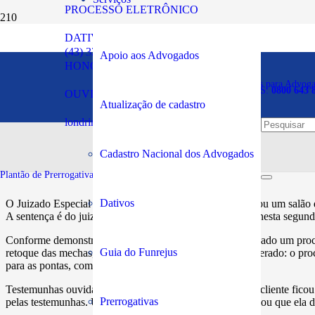
PROCESSO ELETRÔNICO
DATIVOS
Salão deve indenizar clie
(43) 3294-5900
Apoio aos Advogados
HONORÁRIOS
tratamento falho
Plantão de Prerrogativas para Advog
SOS PRERROGATIVAS:
0800 643 
OUVIDORIA
Atualização de cadastro
londrina@oabpr.org.br
Publicado em:
16/01/2023
Cadastro Nacional dos Advogados
Plantão de Prerrogativas da Subseção:
43 99949-5961
Dativos
O Juizado Especial Cível da comarca de Palhoça condenou um salão de
A sentença é do juiz Murilo Leirião Consalter, publicada nesta segunda
Conforme demonstrado nos autos, a cliente já havia realizado um proced
Guia do Funrejus
retoque das mechas, mas o resultado não saiu como o esperado: o proce
para as pontas, como pretendia a autora.
Testemunhas ouvidas em juízo relataram que o cabelo da cliente fic
Prerrogativas
pelas testemunhas. Um colega de trabalho da autora afirmou que ela d