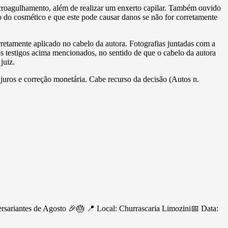
croagulhamento, além de realizar um enxerto capilar. Também ouvido
o do cosmético e que este pode causar danos se não for corretamente
orretamente aplicado no cabelo da autora. Fotografias juntadas com a
os testigos acima mencionados, no sentido de que o cabelo da autora
juiz.
 juros e correção monetária. Cabe recurso da decisão (Autos n.
ersariantes de Agosto 🎉🎂 📍 Local: Churrascaria Limozini📅 Data: