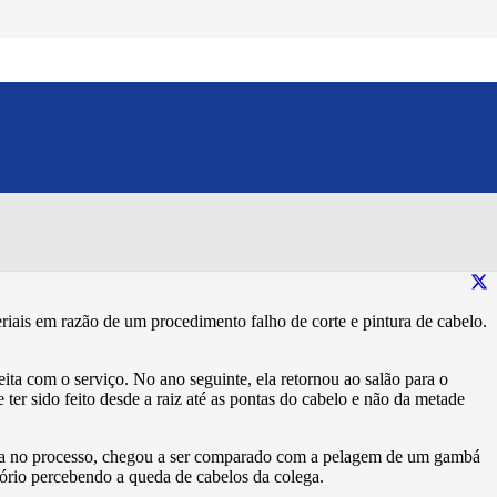
transtornos após
Compartilhe esse conteúdo:
iais em razão de um procedimento falho de corte e pintura de cabelo.
eita com o serviço. No ano seguinte, ela retornou ao salão para o
er sido feito desde a raiz até as pontas do cabelo e não da metade
nsta no processo, chegou a ser comparado com a pelagem de um gambá
tório percebendo a queda de cabelos da colega.