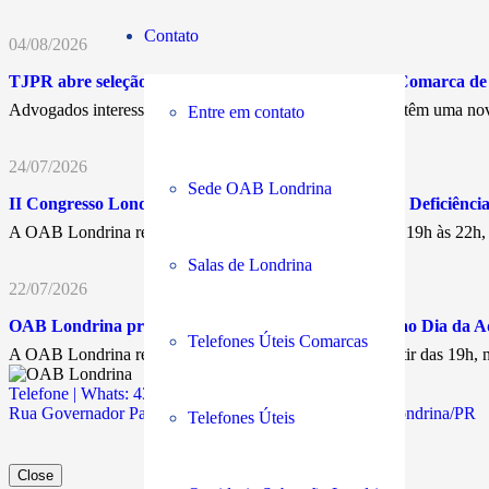
Contato
04/08/2026
TJPR abre seleção para Juiz Leigo Remunerado na Comarca d
Advogados interessados em atuar nos Juizados Especiais têm uma nov
Entre em contato
24/07/2026
Sede OAB Londrina
II Congresso Londrinense dos Direitos da Pessoa com Deficiência 
A OAB Londrina realiza, nos dias 17 e 18 de agosto, das 19h às 22h
Salas de Londrina
22/07/2026
OAB Londrina promove encontro em comemoração ao Dia da A
Telefones Úteis Comarcas
A OAB Londrina realiza, no próximo 11 de agosto, a partir das 19h
Telefone | Whats: 43 3294-5900
Rua Governador Parigot de Souza, 311 | Jd. Caiçaras | Londrina/PR
Telefones Úteis
Close