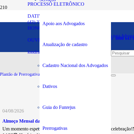
PROCESSO ELETRÔNICO
DATIVOS
Reunião com Convidado da
(43) 3294-5900
Apoio aos Advogados
HONORÁRIOS
Plantão de Prerrogativas para Advog
SOS PRERROGATIVAS:
0800 643 
OUVIDORIA
Atualização de cadastro
Publicado em:
23/02/2026
londrina@oabpr.org.br
Cadastro Nacional dos Advogados
Plantão de Prerrogativas da Subseção:
43 99949-5961
Dativos
Guia do Funrejus
04/08/2026
Almoço Mensal da Advocacia
Prerrogativas
Um momento especial de confraternização, networking e celebração!N