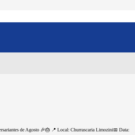
idenciário
Compartilhe esse conteúdo:
ersariantes de Agosto 🎉🎂 📍 Local: Churrascaria Limozini📅 Data: