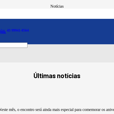
Notícias
 Comissão de Direito Prev
adas:
43 99941-0564
8906
Últimas notícias
este mês, o encontro será ainda mais especial para comemorar os aniv