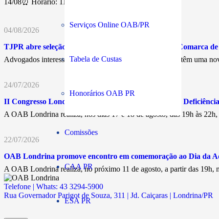
14/08⏰ Horário: 11h30💰…
Serviços Online OAB/PR
04/08/2026
TJPR abre seleção para Juiz Leigo Remunerado na Comarca d
Tabela de Custas
Advogados interessados em atuar nos Juizados Especiais têm uma nov
24/07/2026
Honorários OAB PR
II Congresso Londrinense dos Direitos da Pessoa com Deficiência 
A OAB Londrina realiza, nos dias 17 e 18 de agosto, das 19h às 22h
Comissões
22/07/2026
OAB Londrina promove encontro em comemoração ao Dia da A
CAA PR
A OAB Londrina realiza, no próximo 11 de agosto, a partir das 19h
Telefone | Whats: 43 3294-5900
Rua Governador Parigot de Souza, 311 | Jd. Caiçaras | Londrina/PR
ESA PR