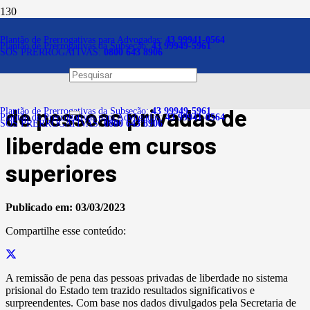
Notícias
Plantão de Prerrogativas para Advogadas:
43 99941-0564
Plantão de Prerrogativas da Subseção:
43 99949-5961
SOS PRERROGATIVAS:
0800 643 8906
Remissão da pena é
fundamental para ingresso
de pessoas privadas de
Plantão de Prerrogativas da Subseção:
43 99949-5961
Plantão de Prerrogativas para Advogadas:
43 99941-0564
SOS PRERROGATIVAS:
0800 643 8906
liberdade em cursos
superiores
Publicado em:
03/03/2023
Compartilhe esse conteúdo:
A remissão de pena das pessoas privadas de liberdade no sistema
prisional do Estado tem trazido resultados significativos e
surpreendentes. Com base nos dados divulgados pela Secretaria de