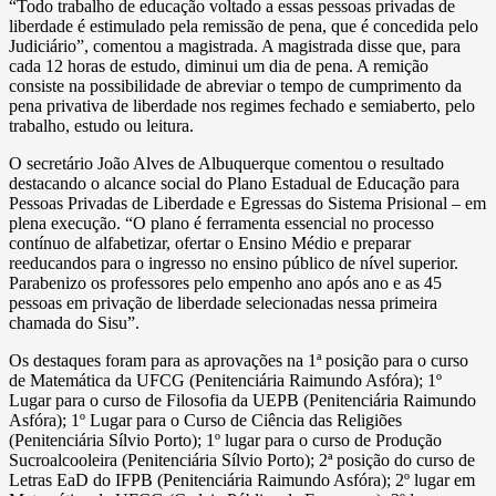
“Todo trabalho de educação voltado a essas pessoas privadas de
liberdade é estimulado pela remissão de pena, que é concedida pelo
Judiciário”, comentou a magistrada. A magistrada disse que, para
cada 12 horas de estudo, diminui um dia de pena. A remição
consiste na possibilidade de abreviar o tempo de cumprimento da
pena privativa de liberdade nos regimes fechado e semiaberto, pelo
trabalho, estudo ou leitura.
O secretário João Alves de Albuquerque comentou o resultado
destacando o alcance social do Plano Estadual de Educação para
Pessoas Privadas de Liberdade e Egressas do Sistema Prisional – em
plena execução. “O plano é ferramenta essencial no processo
contínuo de alfabetizar, ofertar o Ensino Médio e preparar
reeducandos para o ingresso no ensino público de nível superior.
Parabenizo os professores pelo empenho ano após ano e as 45
pessoas em privação de liberdade selecionadas nessa primeira
chamada do Sisu”.
Os destaques foram para as aprovações na 1ª posição para o curso
de Matemática da UFCG (Penitenciária Raimundo Asfóra); 1º
Lugar para o curso de Filosofia da UEPB (Penitenciária Raimundo
Asfóra); 1º Lugar para o Curso de Ciência das Religiões
(Penitenciária Sílvio Porto); 1º lugar para o curso de Produção
Sucroalcooleira (Penitenciária Sílvio Porto); 2ª posição do curso de
Letras EaD do IFPB (Penitenciária Raimundo Asfóra); 2º lugar em