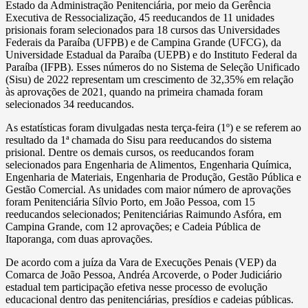
Estado da Administração Penitenciária, por meio da Gerência
Executiva de Ressocialização, 45 reeducandos de 11 unidades
prisionais foram selecionados para 18 cursos das Universidades
Federais da Paraíba (UFPB) e de Campina Grande (UFCG), da
Universidade Estadual da Paraíba (UEPB) e do Instituto Federal da
Paraíba (IFPB). Esses números do no Sistema de Seleção Unificado
(Sisu) de 2022 representam um crescimento de 32,35% em relação
às aprovações de 2021, quando na primeira chamada foram
selecionados 34 reeducandos.
As estatísticas foram divulgadas nesta terça-feira (1º) e se referem ao
resultado da 1ª chamada do Sisu para reeducandos do sistema
prisional. Dentre os demais cursos, os reeducandos foram
selecionados para Engenharia de Alimentos, Engenharia Química,
Engenharia de Materiais, Engenharia de Produção, Gestão Pública e
Gestão Comercial. As unidades com maior número de aprovações
foram Penitenciária Sílvio Porto, em João Pessoa, com 15
reeducandos selecionados; Penitenciárias Raimundo Asfóra, em
Campina Grande, com 12 aprovações; e Cadeia Pública de
Itaporanga, com duas aprovações.
De acordo com a juíza da Vara de Execuções Penais (VEP) da
Comarca de João Pessoa, Andréa Arcoverde, o Poder Judiciário
estadual tem participação efetiva nesse processo de evolução
educacional dentro das penitenciárias, presídios e cadeias públicas.