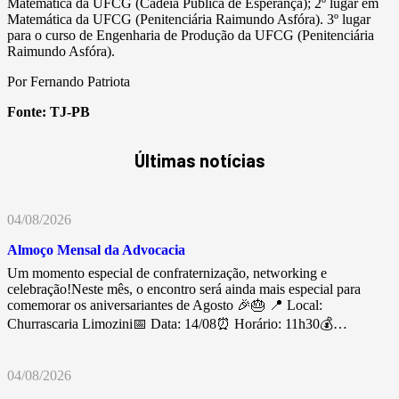
Matemática da UFCG (Cadeia Pública de Esperança); 2º lugar em
Matemática da UFCG (Penitenciária Raimundo Asfóra). 3º lugar
para o curso de Engenharia de Produção da UFCG (Penitenciária
Raimundo Asfóra).
Por Fernando Patriota
Fonte:
TJ-PB
Últimas notícias
04/08/2026
Almoço Mensal da Advocacia
Um momento especial de confraternização, networking e
celebração!Neste mês, o encontro será ainda mais especial para
comemorar os aniversariantes de Agosto 🎉🎂 📍 Local:
Churrascaria Limozini📅 Data: 14/08⏰ Horário: 11h30💰…
04/08/2026