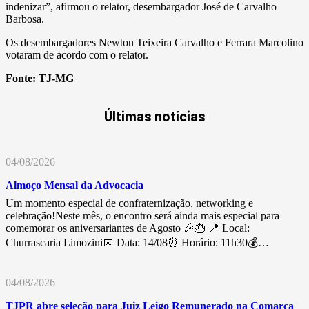
indenizar”, afirmou o relator, desembargador José de Carvalho
Barbosa.
Os desembargadores Newton Teixeira Carvalho e Ferrara Marcolino
votaram de acordo com o relator.
Fonte:
TJ-MG
Últimas notícias
04/08/2026
Almoço Mensal da Advocacia
Um momento especial de confraternização, networking e
celebração!Neste mês, o encontro será ainda mais especial para
comemorar os aniversariantes de Agosto 🎉🎂 📍 Local:
Churrascaria Limozini📅 Data: 14/08⏰ Horário: 11h30💰…
04/08/2026
TJPR abre seleção para Juiz Leigo Remunerado na Comarca