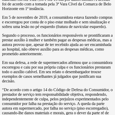
foi de acordo com a tomada pela 3ª Vara Cível da Comarca de Belo
Horizonte em 1ª instância.
Em 5 de novembro de 2019, a consumidora estava fazendo compras
e escorregou por conta de o piso estar molhado e sem sinalização e
sofreu uma lesão no pé esquerdo (fratura de navicular esquerdo).
Segundo o processo, os funcionários responsáveis se prontificaram a
prestar auxílio à mulher e também pagar as despesas médicas, mas a
autora provou que, apesar de ter recebido ajuda ao ser encaminhada
ao hospital, não obteve auxílio para as despesas médicas, como
prometido anteriormente.
Em sua defesa, a rede de supermercados afirmou que a consumidora
escorregou e caiu por sua própria culpa e os funcionários prestaram
todo o auxílio cabível. Em seu relato o desembargador trouxe
exemplos de casos semelhantes já julgados que justificam sua
decisão.
“De acordo com o artigo 14 do Código de Defesa do Consumidor, o
prestador de serviço tem responsabilidade objetiva, respondendo,
independentemente de culpa, pelos prejuízos experimentados pelo
consumidor por falha na prestação do serviço. A queda da parte
autora em supermercado, por falha no serviço (piso escorregadio),
causando-lhe danos materiais e morais, gera o dever da parte ré de