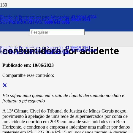
Notícias
Plantão de Prerrogativas para Advogadas:
43 99941-0564
Plantão de Prerrogativas da Subseção:
43 99949-5961
SOS PRERROGATIVAS:
0800 643 8906
Rede de supermercados da
capital deve indenizar
consumidora por acidente
Plantão de Prerrogativas da Subseção:
43 99949-5961
Plantão de Prerrogativas para Advogadas:
43 99941-0564
SOS PRERROGATIVAS:
0800 643 8906
Publicado em:
10/06/2023
Compartilhe esse conteúdo:
Ela sofreu uma queda em razão de líquido derramado no chão e
fraturou o pé esquerdo
A 13ª Câmara Cível do Tribunal de Justiça de Minas Gerais negou
provimento à apelação de uma rede de supermercados por conta de
um acidente ocorrido em 2019 em uma de suas unidades em Belo
Horizonte, e condenou a empresa a indenizar uma mulher por danos
materiais em R$ 1.227,36 e R$ 15 mil por danos morais. A decisão