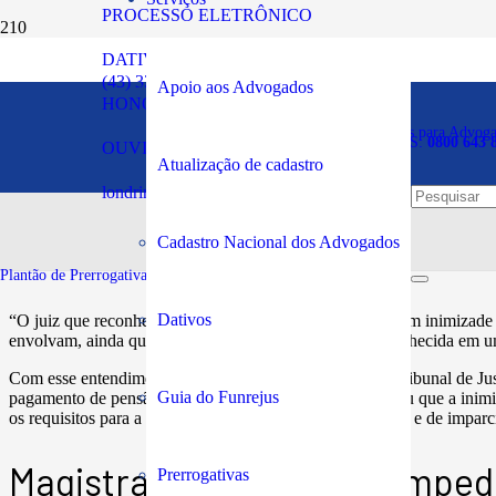
PROCESSO ELETRÔNICO
DATIVOS
Reconhecimento de suspei
(43) 3294-5900
Apoio aos Advogados
HONORÁRIOS
envolvam o mesmo desaf
Plantão de Prerrogativas para Advog
SOS PRERROGATIVAS:
0800 643 
OUVIDORIA
Atualização de cadastro
londrina@oabpr.org.br
Publicado em:
09/02/2023
Cadastro Nacional dos Advogados
Plantão de Prerrogativas da Subseção:
43 99949-5961
Dativos
“O juiz que reconheceu sua suspeição com fundamento em inimizade c
envolvam, ainda que a suspeição apenas tenha sido reconhecida em u
Com esse entendimento, a Terceira Turma do Superior Tribunal de Jus
Guia do Funrejus
pagamento de pensão alimentícia. O colegiado considerou que a inimiz
os requisitos para a medida, pois a quebra de neutralidade e de impar
Magistrado se declarou impedi
Prerrogativas