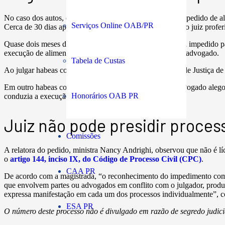
No caso dos autos, o juiz se declarou suspeito para julgar pedido de 
Serviços Online OAB/PR
Cerca de 30 dias após a declaração de suspeição, o mesmo juiz profer
Quase dois meses depois dessa decisão, o juiz se declarou impedido 
execução de alimentos na qual fora decretada a prisão do advogado.
Tabela de Custas
Ao julgar habeas corpus contra a prisão civil, o Tribunal de Justiça d
Em outro habeas corpus, dirigido dessa vez ao STJ, o advogado alegou
Honorários OAB PR
conduzia a execução de alimentos.
Juiz não pode presidir proces
Comissões
A relatora do pedido, ministra Nancy Andrighi, observou que não é lí
o
artigo 144, inciso IX, do Código de Processo Civil (CPC)
.
CAA PR
De acordo com a magistrada, “o reconhecimento do impedimento com 
que envolvem partes ou advogados em conflito com o julgador, produ
expressa manifestação em cada um dos processos individualmente”, 
ESA PR
O número deste processo não é divulgado em razão de segredo judici