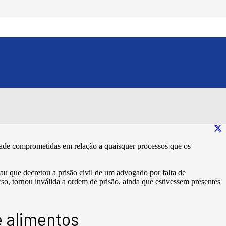
 os processos que
Compartilhe esse conteúdo:
ade comprometidas em relação a quaisquer processos que os
u que decretou a prisão civil de um advogado por falta de
o, tornou inválida a ordem de prisão, ainda que estivessem presentes
e alimentos