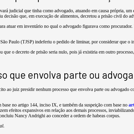
alvará judicial que tinha como advogado, atuando em causa própria, um d
iu decisão que, em execução de alimentos, decretou a prisão civil do a
para atuar em inventário no qual o advogado figurava como procurador.
e São Paulo (TJSP) indeferiu o pedido de liminar, por considerar que o i
 que o decreto de prisão seria nulo, pois já existiria em outro proces
so que envolva parte ou advog
cito ao juiz presidir nenhum processo que envolva parte ou advogado c
base no artigo 144, inciso IX, e também da suspeição com base no
ar
zem efeitos expansivos em relação aos demais processos, inviabilizand
concluiu Nancy Andrighi ao conceder a ordem de habeas corpus.
al.