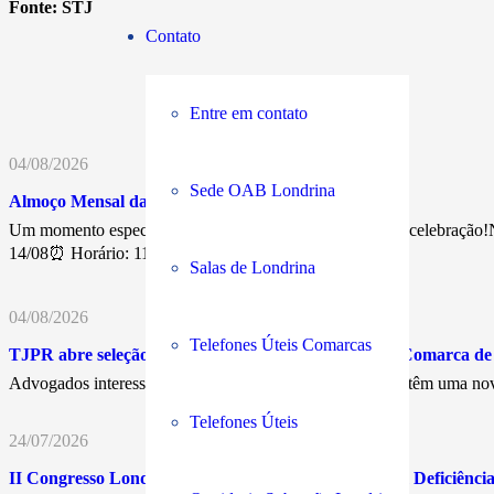
Fonte:
STJ
Contato
Entre em contato
04/08/2026
Sede OAB Londrina
Almoço Mensal da Advocacia
Um momento especial de confraternização, networking e celebração!N
14/08⏰ Horário: 11h30💰…
Salas de Londrina
04/08/2026
Telefones Úteis Comarcas
TJPR abre seleção para Juiz Leigo Remunerado na Comarca d
Advogados interessados em atuar nos Juizados Especiais têm uma nov
Telefones Úteis
24/07/2026
II Congresso Londrinense dos Direitos da Pessoa com Deficiência 