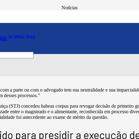
Notícias
ção pelo juiz atinge todos
eto
adas:
43 99941-0564
8906
om a parte ou com o advogado tem sua neutralidade e sua imparcialid
m desses processos.”
tiça (STJ) concedeu habeas corpus para revogar decisão de primeiro gra
ade entre o magistrado e o alimentante, reconhecida em processo divers
cialidade foi antecedente ao exame de mérito da questão.
do para presidir a execução d