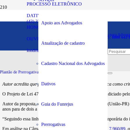
PROCESSO ELETRÔNICO
DATIVOS
Projeto permite prisão te
(43) 3294-5900
Apoio aos Advogados
HONORÁRIOS
preconceito de raça ou co
Plantão de Prerrogativas para Advog
SOS PRERROGATIVAS:
0800 643 
OUVIDORIA
Atualização de cadastro
londrina@oabpr.org.br
Publicado em:
14/03/2023
Cadastro Nacional dos Advogados
Plantão de Prerrogativas da Subseção:
43 99949-5961
Dativos
Autor acredita que proposta fortalece a nova lei que tipifica como cri
O Projeto de Lei 478/23 permite a prisão temporária do indiciado pelo
Autor da proposta, o deputado Delegado Matheus Laiola (União-PR)
Guia do Funrejus
anos para de dois a cinco anos de reclusão.
“Seguindo essa linha, impõe-se agora permitir a prisão temporária do i
Prerrogativas
Em análise na Câmara dos Deputados, o texto altera a
Lei 7.960/89
, 