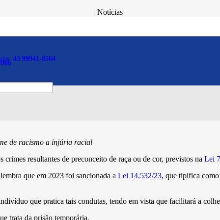
Notícias
mporária de indiciado por c
r
adas:
43 99941-0564
8906
me de racismo a injúria racial
s crimes resultantes de preconceito de raça ou de cor, previstos na
Lei 
 lembra que em 2023 foi sancionada a
Lei 14.532/23
, que tipifica como
ndivíduo que pratica tais condutas, tendo em vista que facilitará a colh
que trata da prisão temporária.