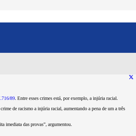
rimes resultantes de
Compartilhe esse conteúdo:
7.716/89
. Entre esses crimes está, por exemplo, a injúria racial.
 crime de racismo a injúria racial, aumentando a pena de um a três
eita imediata das provas”, argumentou.