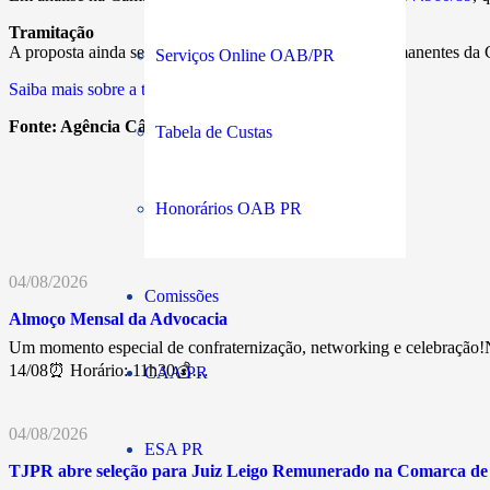
Tramitação
A proposta ainda será despachada para as comissões permanentes da 
Serviços Online OAB/PR
Saiba mais sobre a tramitação de projetos de lei
Fonte:
Agência Câmara
Tabela de Custas
Honorários OAB PR
04/08/2026
Comissões
Almoço Mensal da Advocacia
Um momento especial de confraternização, networking e celebração!N
14/08⏰ Horário: 11h30💰…
CAA PR
04/08/2026
ESA PR
TJPR abre seleção para Juiz Leigo Remunerado na Comarca d