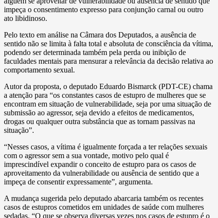
alguém se aproveitar de vulnerabilidade ou ausência de sentido que
impeça o consentimento expresso para conjunção carnal ou outro
ato libidinoso.
Pelo texto em análise na Câmara dos Deputados, a ausência de
sentido não se limita à falta total e absoluta de consciência da vítima,
podendo ser determinada também pela perda ou inibição de
faculdades mentais para mensurar a relevância da decisão relativa ao
comportamento sexual.
Autor da proposta, o deputado Eduardo Bismarck (PDT-CE) chama
a atenção para “os constantes casos de estupro de mulheres que se
encontram em situação de vulnerabilidade, seja por uma situação de
submissão ao agressor, seja devido a efeitos de medicamentos,
drogas ou qualquer outra substância que as tornam passivas na
situação”.
“Nesses casos, a vítima é igualmente forçada a ter relações sexuais
com o agressor sem a sua vontade, motivo pelo qual é
imprescindível expandir o conceito de estupro para os casos de
aproveitamento da vulnerabilidade ou ausência de sentido que a
impeça de consentir expressamente”, argumenta.
A mudança sugerida pelo deputado abarcaria também os recentes
casos de estupros cometidos em unidades de saúde com mulheres
sedadas. “O que se observa diversas vezes nos casos de estupro é o