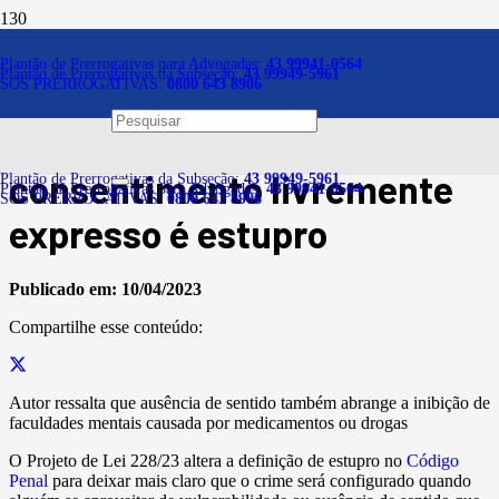
Notícias
Plantão de Prerrogativas para Advogadas:
43 99941-0564
Plantão de Prerrogativas da Subseção:
43 99949-5961
SOS PRERROGATIVAS:
0800 643 8906
Projeto muda lei para deixar
claro que ato sexual sem
consentimento livremente
Plantão de Prerrogativas da Subseção:
43 99949-5961
Plantão de Prerrogativas para Advogadas:
43 99941-0564
SOS PRERROGATIVAS:
0800 643 8906
expresso é estupro
Publicado em:
10/04/2023
Compartilhe esse conteúdo:
Autor ressalta que ausência de sentido também abrange a inibição de
faculdades mentais causada por medicamentos ou drogas
O Projeto de Lei 228/23 altera a definição de estupro no
Código
Penal
para deixar mais claro que o crime será configurado quando