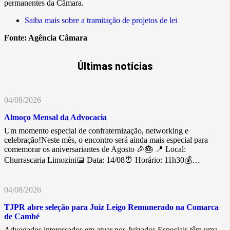
permanentes da Câmara.
Saiba mais sobre a tramitação de projetos de lei
Fonte:
Agência Câmara
Últimas notícias
04/08/2026
Almoço Mensal da Advocacia
Um momento especial de confraternização, networking e
celebração!Neste mês, o encontro será ainda mais especial para
comemorar os aniversariantes de Agosto 🎉🎂 📍 Local:
Churrascaria Limozini📅 Data: 14/08⏰ Horário: 11h30💰…
04/08/2026
TJPR abre seleção para Juiz Leigo Remunerado na Comarca
de Cambé
Advogados interessados em atuar nos Juizados Especiais têm uma