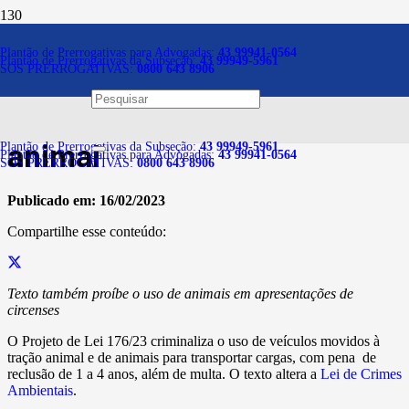
Notícias
Plantão de Prerrogativas para Advogadas:
43 99941-0564
Plantão de Prerrogativas da Subseção:
43 99949-5961
SOS PRERROGATIVAS:
0800 643 8906
Projeto criminaliza o uso de
veículos movidos à tração
animal
Plantão de Prerrogativas da Subseção:
43 99949-5961
Plantão de Prerrogativas para Advogadas:
43 99941-0564
SOS PRERROGATIVAS:
0800 643 8906
Publicado em:
16/02/2023
Compartilhe esse conteúdo:
Texto também proíbe o uso de animais em apresentações de
circenses
O Projeto de Lei 176/23 criminaliza o uso de veículos movidos à
tração animal e de animais para transportar cargas, com pena de
reclusão de 1 a 4 anos, além de multa. O texto altera a
Lei de Crimes
Ambientais
.