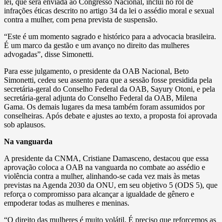
lei, que será enviada ao Congresso Nacional, inclui no rol de
infrações éticas descrito no artigo 34 da lei o assédio moral e sexual
contra a mulher, com pena prevista de suspensão.
“Este é um momento sagrado e histórico para a advocacia brasileira.
É um marco da gestão e um avanço no direito das mulheres
advogadas”, disse Simonetti.
Para esse julgamento, o presidente da OAB Nacional, Beto
Simonetti, cedeu seu assento para que a sessão fosse presidida pela
secretária-geral do Conselho Federal da OAB, Sayury Otoni, e pela
secretária-geral adjunta do Conselho Federal da OAB, Milena
Gama. Os demais lugares da mesa também foram assumidos por
conselheiras. Após debate e ajustes ao texto, a proposta foi aprovada
sob aplausos.
Na vanguarda
A presidente da CNMA, Cristiane Damasceno, destacou que essa
aprovação coloca a OAB na vanguarda no combate ao assédio e
violência contra a mulher, alinhando-se cada vez mais às metas
previstas na Agenda 2030 da ONU, em seu objetivo 5 (ODS 5), que
reforça o compromisso para alcançar a igualdade de gênero e
empoderar todas as mulheres e meninas.
“O direito das mulheres é muito volátil. É preciso que reforcemos as