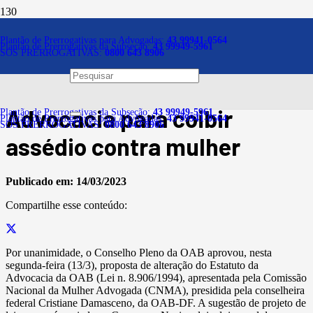
Notícias
Plantão de Prerrogativas para Advogadas:
43 99941-0564
Plantão de Prerrogativas da Subseção:
43 99949-5961
SOS PRERROGATIVAS:
0800 643 8906
Pleno aprova proposta de
emenda ao Estatuto da
Advocacia para coibir
Plantão de Prerrogativas da Subseção:
43 99949-5961
Plantão de Prerrogativas para Advogadas:
43 99941-0564
SOS PRERROGATIVAS:
0800 643 8906
assédio contra mulher
Publicado em:
14/03/2023
Compartilhe esse conteúdo:
Por unanimidade, o Conselho Pleno da OAB aprovou, nesta
segunda-feira (13/3), proposta de alteração do Estatuto da
Advocacia da OAB (Lei n. 8.906/1994), apresentada pela Comissão
Nacional da Mulher Advogada (CNMA), presidida pela conselheira
federal Cristiane Damasceno, da OAB-DF. A sugestão de projeto de