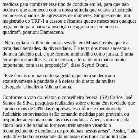
medidas para combater esse tipo de conduta em lei, para que não
ocorra o que aconteceu com a nossa súmula que vetava a inscrição
em nossos quadros de agressores de mulheres. Simplesmente, um
magistrado do TRF-1 a cassou e ficamos quatro meses sem qualquer
regramento para barrar a inscrição de agressores em nossos
quadros”, pontuou Damasceno.
“Não podia ser diferente, nesta sessão, em Minas Gerais, que é a
terra das liberdades, da diversidade. É a terra dos meus ancestrais,
do meu falecido pai, a que formou minha filha como jurista. É uma
terra que me acolhe. É, com certeza, a terra de um marco muito
importante, com essa proposição”, disse Sayuri Otoni.
“Este é mais um marco dessa gestão, que tem se dedicado
exaustivamente à paridade e à defesa do direito da mulher
advogada”, finalizou Milena Gama.
Conforme o voto do relator, o conselheiro federal (SP) Carlos José
Santos da Silva, pesquisas realizadas sobre o tema têm revelado que
“pouco mais de 50% das empresas, escritórios e membros do
Judiciário entrevistados estão tomando medidas para prevenir, ou
responder adequadamente, às más condutas. Apenas um em cada
cinco locais de trabalho forneceu treinamento visando o
reconhecimento e denúncia de problemas nessas áreas”. Assim, “não
resta dúvida da necessidade da inclusão dos tipos como infração