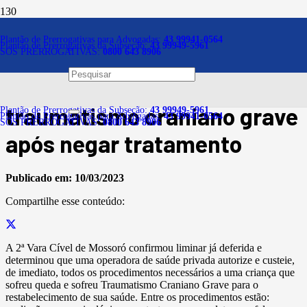
Notícias
Plantão de Prerrogativas para Advogadas:
43 99941-0564
Plantão de Prerrogativas da Subseção:
43 99949-5961
SOS PRERROGATIVAS:
0800 643 8906
Plano de saúde deve
indenizar criança vítima de
traumatismo craniano grave
Plantão de Prerrogativas da Subseção:
43 99949-5961
Plantão de Prerrogativas para Advogadas:
43 99941-0564
SOS PRERROGATIVAS:
0800 643 8906
após negar tratamento
Publicado em:
10/03/2023
Compartilhe esse conteúdo:
A 2ª Vara Cível de Mossoró confirmou liminar já deferida e
determinou que uma operadora de saúde privada autorize e custeie,
de imediato, todos os procedimentos necessários a uma criança que
sofreu queda e sofreu Traumatismo Craniano Grave para o
restabelecimento de sua saúde. Entre os procedimentos estão: