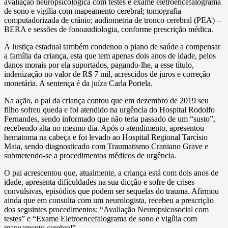
avaliação neuropsicológica com testes e exame eletroencefalograma
de sono e vigília com mapeamento cerebral; tomografia
computadorizada de crânio; audiometria de tronco cerebral (PEA) –
BERA e sessões de fonoaudiologia, conforme prescrição médica.
A Justiça estadual também condenou o plano de saúde a compensar
a família da criança, esta que tem apenas dois anos de idade, pelos
danos morais por ela suportados, pagando-lhe, a esse título,
indenização no valor de R$ 7 mil, acrescidos de juros e correção
monetária. A sentença é da juíza Carla Portela.
Na ação, o pai da criança contou que em dezembro de 2019 seu
filho sofreu queda e foi atendido na urgência do Hospital Rodolfo
Fernandes, sendo informado que não teria passado de um “susto”,
recebendo alta no mesmo dia. Após o atendimento, apresentou
hematoma na cabeça e foi levado ao Hospital Regional Tarcísio
Maia, sendo diagnosticado com Traumatismo Craniano Grave e
submetendo-se a procedimentos médicos de urgência.
O pai acrescentou que, atualmente, a criança está com dois anos de
idade, apresenta dificuldades na sua dicção e sofre de crises
convulsivas, episódios que podem ser sequelas do trauma. Afirmou
ainda que em consulta com um neurologista, recebeu a prescrição
dos seguintes procedimentos: “Avaliação Neuropsicosocial com
testes” e “Exame Eletroencefalograma de sono e vigília com
mapeamento cerebral”.