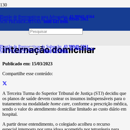
Notícias
Plantão de Prerrogativas para Advogadas:
43 99941-0564
Plantão de Prerrogativas da Subseção:
43 99949-5961
SOS PRERROGATIVAS:
0800 643 8906
Plano de saúde deve custear
insumos indispensáveis na
internação domiciliar
Plantão de Prerrogativas da Subseção:
43 99949-5961
Plantão de Prerrogativas para Advogadas:
43 99941-0564
SOS PRERROGATIVAS:
0800 643 8906
Publicado em:
15/03/2023
Compartilhe esse conteúdo:
A Terceira Turma do Superior Tribunal de Justiça (STJ) decidiu que
os planos de saúde devem custear os insumos indispensáveis para o
tratamento na modalidade
home care
, conforme a prescrição médica,
sendo o valor do atendimento domiciliar limitado ao custo diário em
hospital.
A partir desse entendimento, o colegiado acolheu o recurso
especial interposto por uma idosa acometida por tetraplegia para