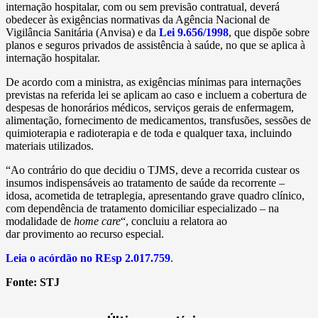
internação hospitalar, com ou sem previsão contratual, deverá
obedecer às exigências normativas da Agência Nacional de
Vigilância Sanitária (Anvisa) e da
Lei 9.656/1998
, que dispõe sobre
planos e seguros privados de assistência à saúde, no que se aplica à
internação hospitalar.
De acordo com a ministra, as exigências mínimas para internações
previstas na referida lei se aplicam ao caso e incluem a cobertura de
despesas de honorários médicos, serviços gerais de enfermagem,
alimentação, fornecimento de medicamentos, transfusões, sessões de
quimioterapia e radioterapia e de toda e qualquer taxa, incluindo
materiais utilizados.
“Ao contrário do que decidiu o TJMS, deve a recorrida custear os
insumos indispensáveis ao tratamento de saúde da recorrente –
idosa, acometida de tetraplegia, apresentando grave quadro clínico,
com dependência de tratamento domiciliar especializado – na
modalidade de
home care
“, concluiu a relatora ao
dar provimento ao recurso especial.
Leia o acórdão no REsp 2.017.759
.
Fonte:
STJ