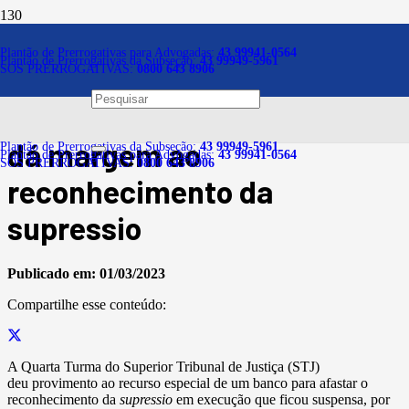
Notícias
Plantão de Prerrogativas para Advogadas:
43 99941-0564
Plantão de Prerrogativas da Subseção:
43 99949-5961
SOS PRERROGATIVAS:
0800 643 8906
Paralisia da execução por
falta de bens do devedor não
dá margem ao
Plantão de Prerrogativas da Subseção:
43 99949-5961
Plantão de Prerrogativas para Advogadas:
43 99941-0564
SOS PRERROGATIVAS:
0800 643 8906
reconhecimento da
supressio
Publicado em:
01/03/2023
Compartilhe esse conteúdo:
A Quarta Turma do Superior Tribunal de Justiça (STJ)
deu provimento ao recurso especial de um banco para afastar o
reconhecimento da
supressio
em execução que ficou suspensa, por