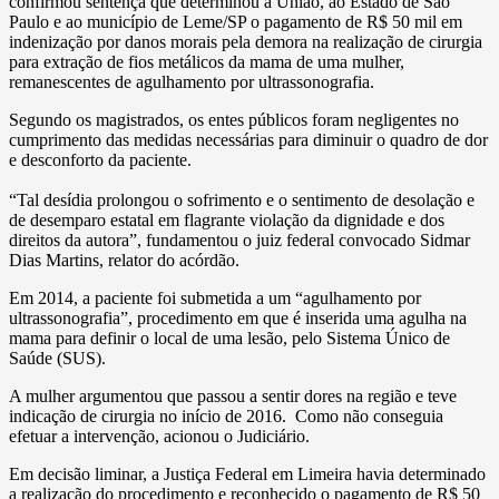
confirmou sentença que determinou à União, ao Estado de São
Paulo e ao município de Leme/SP o pagamento de R$ 50 mil em
indenização por danos morais pela demora na realização de cirurgia
para extração de fios metálicos da mama de uma mulher,
remanescentes de agulhamento por ultrassonografia.
Segundo os magistrados, os entes públicos foram negligentes no
cumprimento das medidas necessárias para diminuir o quadro de dor
e desconforto da paciente.
“Tal desídia prolongou o sofrimento e o sentimento de desolação e
de desemparo estatal em flagrante violação da dignidade e dos
direitos da autora”, fundamentou o juiz federal convocado Sidmar
Dias Martins, relator do acórdão.
Em 2014, a paciente foi submetida a um “agulhamento por
ultrassonografia”, procedimento em que é inserida uma agulha na
mama para definir o local de uma lesão, pelo Sistema Único de
Saúde (SUS).
A mulher argumentou que passou a sentir dores na região e teve
indicação de cirurgia no início de 2016. Como não conseguia
efetuar a intervenção, acionou o Judiciário.
Em decisão liminar, a Justiça Federal em Limeira havia determinado
a realização do procedimento e reconhecido o pagamento de R$ 50