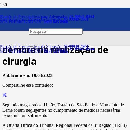
Notícias
Plantão de Prerrogativas para Advogadas:
43 99941-0564
Plantão de Prerrogativas da Subseção:
43 99949-5961
SOS PRERROGATIVAS:
0800 643 8906
Paciente deve ser
indenizada em R$ 50 mil por
demora na realização de
Plantão de Prerrogativas da Subseção:
43 99949-5961
Plantão de Prerrogativas para Advogadas:
43 99941-0564
SOS PRERROGATIVAS:
0800 643 8906
cirurgia
Publicado em:
10/03/2023
Compartilhe esse conteúdo:
Segundo magistrados, União, Estado de São Paulo e Município de
Leme foram negligentes no cumprimento de medidas necessárias
para diminuir sofrimento
A Quarta Turma do Tribunal Regional Federal da 3ª Região (TRF3)