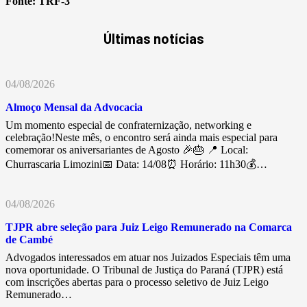
Fonte:
TRF-3
Últimas notícias
04/08/2026
Almoço Mensal da Advocacia
Um momento especial de confraternização, networking e
celebração!Neste mês, o encontro será ainda mais especial para
comemorar os aniversariantes de Agosto 🎉🎂 📍 Local:
Churrascaria Limozini📅 Data: 14/08⏰ Horário: 11h30💰…
04/08/2026
TJPR abre seleção para Juiz Leigo Remunerado na Comarca
de Cambé
Advogados interessados em atuar nos Juizados Especiais têm uma
nova oportunidade. O Tribunal de Justiça do Paraná (TJPR) está
com inscrições abertas para o processo seletivo de Juiz Leigo
Remunerado…