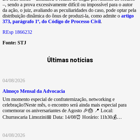
–, sendo a prova excessivamente difícil ou impossível para o autor
da ação, o juiz, avaliando as peculiaridades do caso, pode optar pela
distribuição dinâmica do ônus de produzi-la, como admite o
artigo
373, parágrafo 1º, do Código de Processo Civil
.
REsp 1866232
Fonte:
STJ
Últimas notícias
04/08/2026
Almoço Mensal da Advocacia
Um momento especial de confraternização, networking e
celebração!Neste mês, o encontro será ainda mais especial para
comemorar os aniversariantes de Agosto 🎉🎂 📍 Local:
Churrascaria Limozini📅 Data: 14/08⏰ Horário: 11h30💰…
04/08/2026