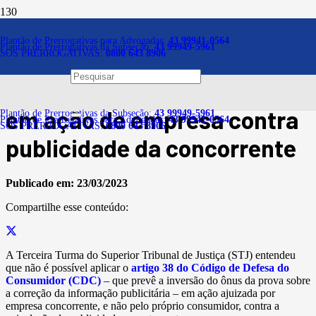
Notícias
Plantão de Prerrogativas para Advogadas:
43 99941-0564
Plantão de Prerrogativas da Subseção:
43 99949-5961
SOS PRERROGATIVAS:
0800 643 8906
Não cabe inversão
automática do ônus da prova
em ação de empresa contra
Plantão de Prerrogativas da Subseção:
43 99949-5961
Plantão de Prerrogativas para Advogadas:
43 99941-0564
SOS PRERROGATIVAS:
0800 643 8906
publicidade da concorrente
Publicado em:
23/03/2023
Compartilhe esse conteúdo:
A Terceira Turma do Superior Tribunal de Justiça (STJ) entendeu
que não é possível aplicar o
artigo 38 do Código de Defesa do
Consumidor (CDC)
– que prevê a inversão do ônus da prova sobre
a correção da informação publicitária – em ação ajuizada por
empresa concorrente, e não pelo próprio consumidor, contra a