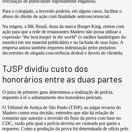
veiculação de publicidade supostamente enganosa.
Para o colegiado, a inversão poderia, em alguns casos, facilitar o
abuso do direito de ação com finalidade anticoncorrencial.
Na origem, a BK Brasil, dona da marca Burger King, entrou com
ação para que a rede de restaurantes Madero não possa utilizar a
expressão “
the best burger in the world
” (o melhor hambúrguer do
mundo) em seu material publicitário e na fachada de suas lojas. A
empresa autora também requereu indenização pelos prejuízos
decorrentes de alegada concorrência desleal e desvio de clientela.
TJSP dividiu custo dos
honorários entre as duas partes
O juízo de primeiro grau determinou a realização de perícia,
impondo à ré o adiantamento dos honorários periciais.
O Tribunal de Justiça de São Paulo (TJSP), ao julgar recurso do
Madero contra essa decisão, entendeu que não há relação de
consumo que autorize a inversão do ônus da prova com base no
CDC, razão pela qual a perícia deveria ser custeada por quem a
requereu. Como a produção da prova foi determinada de ofício pelo