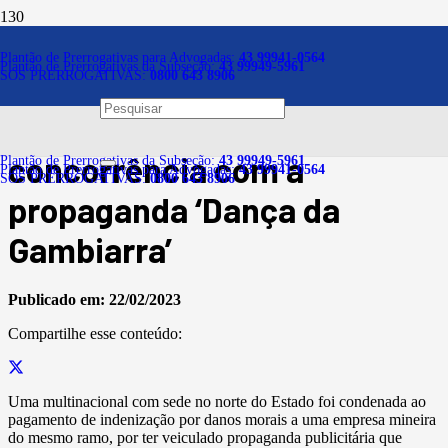
Notícias
Plantão de Prerrogativas para Advogadas:
43 99941-0564
Plantão de Prerrogativas da Subseção:
43 99949-5961
SOS PRERROGATIVAS:
0800 643 8906
Multinacional é condenada
por tripudiar sobre
concorrência com a
Plantão de Prerrogativas da Subseção:
43 99949-5961
Plantão de Prerrogativas para Advogadas:
43 99941-0564
SOS PRERROGATIVAS:
0800 643 8906
propaganda ‘Dança da
Gambiarra’
Publicado em:
22/02/2023
Compartilhe esse conteúdo:
Uma multinacional com sede no norte do Estado foi condenada ao
pagamento de indenização por danos morais a uma empresa mineira
do mesmo ramo, por ter veiculado propaganda publicitária que