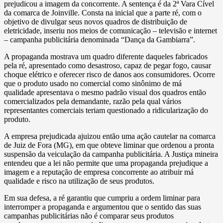
prejudicou a imagem da concorrente. A sentença é da 2ª Vara Cível
da comarca de Joinville. Consta na inicial que a parte ré, com o
objetivo de divulgar seus novos quadros de distribuição de
eletricidade, inseriu nos meios de comunicação – televisão e internet
– campanha publicitária denominada “Dança da Gambiarra”.
A propaganda mostrava um quadro diferente daqueles fabricados
pela ré, apresentado como desastroso, capaz de pegar fogo, causar
choque elétrico e oferecer risco de danos aos consumidores. Ocorre
que o produto usado no comercial como sinônimo de má
qualidade apresentava o mesmo padrão visual dos quadros então
comercializados pela demandante, razão pela qual vários
representantes comerciais teriam questionado a ridicularização do
produto.
A empresa prejudicada ajuizou então uma ação cautelar na comarca
de Juiz de Fora (MG), em que obteve liminar que ordenou a pronta
suspensão da veiculação da campanha publicitária. A Justiça mineira
entendeu que a lei não permite que uma propaganda prejudique a
imagem e a reputação de empresa concorrente ao atribuir má
qualidade e risco na utilização de seus produtos.
Em sua defesa, a ré garantiu que cumpriu a ordem liminar para
interromper a propaganda e argumentou que o sentido das suas
campanhas publicitárias não é comparar seus produtos