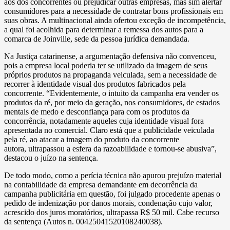
aos dos concorrentes ou prejudicar outras empresas, mas sim alertar
consumidores para a necessidade de contratar bons profissionais em
suas obras. A multinacional ainda ofertou exceção de incompetência,
a qual foi acolhida para determinar a remessa dos autos para a
comarca de Joinville, sede da pessoa jurídica demandada.
Na Justiça catarinense, a argumentação defensiva não convenceu,
pois a empresa local poderia ter se utilizado da imagem de seus
próprios produtos na propaganda veiculada, sem a necessidade de
recorrer à identidade visual dos produtos fabricados pela
concorrente. “Evidentemente, o intuito da campanha era vender os
produtos da ré, por meio da geração, nos consumidores, de estados
mentais de medo e desconfiança para com os produtos da
concorrência, notadamente aqueles cuja identidade visual fora
apresentada no comercial. Claro está que a publicidade veiculada
pela ré, ao atacar a imagem do produto da concorrente
autora, ultrapassou a esfera da razoabilidade e tornou-se abusiva”,
destacou o juízo na sentença.
De todo modo, como a perícia técnica não apurou prejuízo material
na contabilidade da empresa demandante em decorrência da
campanha publicitária em questão, foi julgado procedente apenas o
pedido de indenização por danos morais, condenação cujo valor,
acrescido dos juros moratórios, ultrapassa R$ 50 mil. Cabe recurso
da sentença (Autos n. 00425041520108240038).