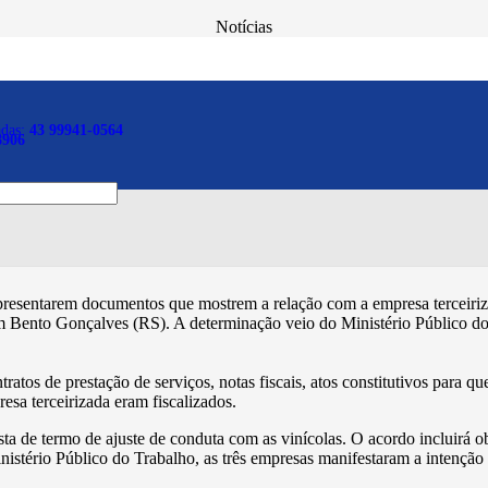
Notícias
colas apresentarem contra
adas:
43 99941-0564
8906
 apresentarem documentos que mostrem a relação com a empresa terceiri
m Bento Gonçalves (RS). A determinação veio do Ministério Público d
s de prestação de serviços, notas fiscais, atos constitutivos para que
sa terceirizada eram fiscalizados.
 de termo de ajuste de conduta com as vinícolas. O acordo incluirá o
istério Público do Trabalho, as três empresas manifestaram a intenção