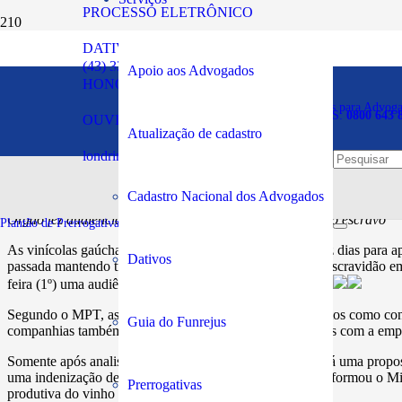
PROCESSO ELETRÔNICO
DATIVOS
MPT dá dez dias para viní
(43) 3294-5900
Apoio aos Advogados
HONORÁRIOS
Plantão de Prerrogativas para Advog
SOS PRERROGATIVAS:
0800 643 
OUVIDORIA
Publicado em:
02/03/2023
Atualização de cadastro
londrina@oabpr.org.br
Cadastro Nacional dos Advogados
Órgão fez audiência com empresas acusadas por trabalho escravo
Plantão de Prerrogativas da Subseção:
43 99949-5961
As vinícolas gaúchas Aurora, Garibaldi e Salton terão dez dias para
Dativos
passada mantendo trabalhadores em condição análoga à escravidão e
feira (1º) uma audiência com representantes das vinícolas.
Segundo o MPT, as empresas terão de fornecer documentos como contrato
Guia do Funrejus
companhias também terão de esclarecer como os contratos com a empre
Somente após analisar os documentos, o MPT apresentará uma proposta
uma indenização de danos morais coletivos. Até agora, informou o Min
Prerrogativas
produtiva do vinho na Serra Gaúcha.