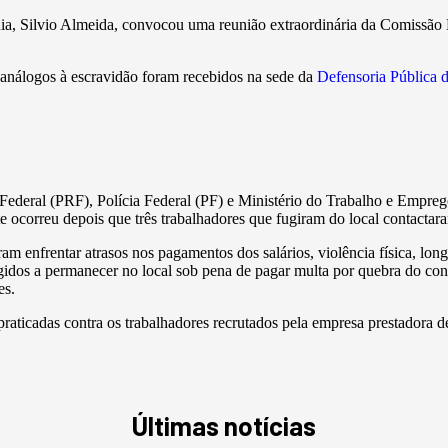
ia, Silvio Almeida, convocou uma reunião extraordinária da Comissão 
o análogos à escravidão foram recebidos na sede da
Defensoria Pública 
a Federal (PRF), Polícia Federal (PF) e Ministério do Trabalho e Empr
 ocorreu depois que três trabalhadores que fugiram do local contactar
ram enfrentar atrasos nos pagamentos dos salários, violência física, long
gidos a permanecer no local sob pena de pagar multa por quebra do co
es.
raticadas contra os trabalhadores recrutados pela empresa prestadora de
Últimas notícias