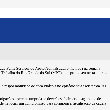
tos com terceirizada
Compartilhe esse conteúdo:
zada Fênix Serviços de Apoio Administrativo, flagrada na semana
o Trabalho do Rio Grande do Sul (MPT), que promoveu nesta quarta-
 a responsabilidade de cada vinícola no episódio seja esclarecida. As
brigações a serem cumpridas e deverá estabelecer o pagamento de
 de negociar um compromisso para aprimorar a fiscalização da cadeia