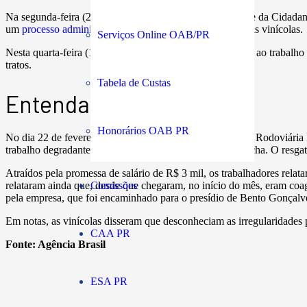
Na segunda-feira (27), o ministro dos Direitos Humanos e da Cidadan
um
processo administrativo
está sendo instaurado contra as vinícolas.
Serviços Online OAB/PR
Nesta quarta-feira (1º), 54 trabalhadores baianos expostos ao trabalh
tratos.
Tabela de Custas
Entenda o caso
Honorários OAB PR
No dia 22 de fevereiro, uma ação conjunta entre a Polícia Rodoviári
trabalho degradantes em Bento Gonçalves, na Serra Gaúcha. O resgate
Atraídos pela promessa de salário de R$ 3 mil, os trabalhadores relata
Comissões
relataram ainda que, desde que chegaram, no início do mês, eram coa
pela empresa, que foi encaminhado para o presídio de Bento Gonçalv
Em notas, as vinícolas disseram que desconheciam as irregularidades p
CAA PR
Fonte:
Agência Brasil
ESA PR