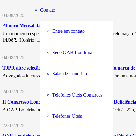
Contato
04/08/2026
Almoço Mensal da Advocacia
Entre em contato
Um momento especial de confraternização, networking e celebração!N
14/08⏰ Horário: 11h30💰…
Sede OAB Londrina
04/08/2026
TJPR abre seleção para Juiz Leigo Remunerado na Comarca d
Salas de Londrina
Advogados interessados em atuar nos Juizados Especiais têm uma nov
24/07/2026
Telefones Úteis Comarcas
II Congresso Londrinense dos Direitos da Pessoa com Deficiência 
A OAB Londrina realiza, nos dias 17 e 18 de agosto, das 19h às 22h
Telefones Úteis
22/07/2026
OAB Londrina promove encontro em comemoração ao Dia da A