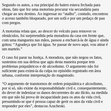
Segundo os autos, a rua principal do bairro estava fechada para
obras, fato que fez uma motorista procurar via secundária para
chegar ao seu destino. Ao ingressar no “atalho”, contudo, encontrou
o acesso também bloqueado, por um sofá e por um pedaço de pau
com pregos.
A motorista relata que, ao descer do veículo para remover os
obstáculos, foi surpreendida pela moradora da casa em frente que,
com uma mangueira nas mãos, passou a encharcá-la de água e ainda
gritou: “Agradeça que foi água. Se passar de novo aqui, vou atirar é
um martelo.”
O caso foi parar na Justiça. A moradora, que não negou os fatos,
sustentou em sua defesa que agiu desta maneira porque tem
problemas psiquiátricos e de alcoolismo. O argumento não foi
suficiente para eximi-la da culpa no episódio registrado em área
urbana, conforme interpretação do magistrado.
“O argumento de transtornos de ordem psiquiátrica e alcoolismo,
por si só, não exime da responsabilidade civil e, consequentemente,
do dever de indenizar os danos decorrentes do ato ilícito, na medida
em que não há prova de incapacidade para os atos da vida civil,
presumindo-se que é pessoa capaz de gerir os atos da vida civil e
responder por eles”, destacou Aracheski.