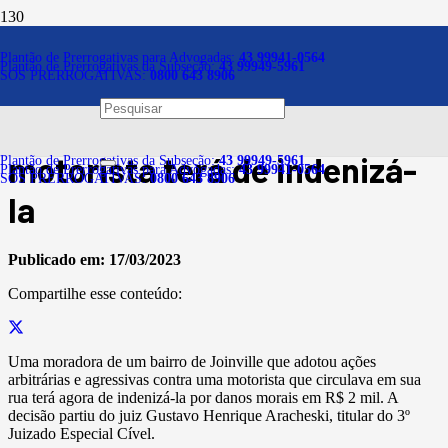
Notícias
Plantão de Prerrogativas para Advogadas:
43 99941-0564
Plantão de Prerrogativas da Subseção:
43 99949-5961
SOS PRERROGATIVAS:
0800 643 8906
Moradora que adotou ação
arbitrária e agressiva contra
motorista terá de indenizá-
Plantão de Prerrogativas da Subseção:
43 99949-5961
Plantão de Prerrogativas para Advogadas:
43 99941-0564
SOS PRERROGATIVAS:
0800 643 8906
la
Publicado em:
17/03/2023
Compartilhe esse conteúdo:
Uma moradora de um bairro de Joinville que adotou ações
arbitrárias e agressivas contra uma motorista que circulava em sua
rua terá agora de indenizá-la por danos morais em R$ 2 mil. A
decisão partiu do juiz Gustavo Henrique Aracheski, titular do 3º
Juizado Especial Cível.