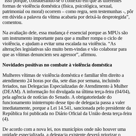
“Isso porque, considerando-se o contexto em que as diferentes
formas de violência doméstica (física, psicológica, sexual,
patrimonial ou moral) ocorrem – como regra, sem testemunhas -, pôr
em dúvida a palavra da vítima acabaria por deixá-la desprotegida”,
comentou.
Na avaliação dele, essa mudança é essencial porque as MPUs são
um instrumento importante para que a mulher rompa o ciclo de
violência, e ajudam a evitar uma escalada na violência. “As
alterações legislativas são muito bem-vindas e vão colaborar para
que as vítimas denunciem seu agressor”, afirmou.
Novidades positivas no combate à violência doméstica
Mulheres vítimas de violência doméstica e familiar têm direito a
atendimento 24 horas por dia, sete dias por semana, incluindo
feriados, nas Delegacias Especializadas de Atendimento à Mulher
(DEAM). A informação foi divulgada na última terça-feira (04/04),
pela agência de notícias do Senado. A obrigatoriedade do
funcionamento ininterrupto desse tipo de delegacia passa a valer
imediatamente, porque a Lei 14.541, sancionada pelo presidente da
República foi publicada no Diário Oficial da União desta terça-feira
(4).
De acordo com a nova lei, nos municípios onde não houver uma
unidade especializada, a delegacia existente deverá priorizar o