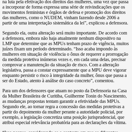
na luta pela efetivação dos direitos das mulheres, uma vez que passa
a incorporar de forma expressa uma série de reivindicações que os
movimentos feministas e órgãos de defesa e promoção dos direitos
das mulheres, como o NUDEM, vinham fazendo desde 2006 a
partir de uma interpretação sistemática da lei”, explicou a defensora.
Segundo ela, outra alteração será muito importante. De acordo com
a defensora, embora não haja atualmente nenhum dispositivo na
LMP que determine que as MPUs tenham prazo de vigência, muitos
juízes fixam um período determinado. “Isso acaba impondo às
mulheres em situação de violência o ônus de requerer a prorrogação
da medida protetiva inúmeras vezes e, em cada uma delas, precisar
comprovar a manutenção da situação de risco. Com a alteração
legislativa, passa a constar expressamente que a MPU deve vigorar
enquanto persistir o risco à integridade da mulher, ônus que passa a
ser do Estado, atento à análise do caso concreto”, comentou.
Para um dos defensores que atuam no posto da Defensoria na Casa
da Mulher Brasileira de Curitiba, Guilherme Tonin do Nascimento,
as mudanças propostas tentam garantir a efetividade das MPUs.
Segundo ele, ao tornar regra a concessão das medidas protetivas a
partir do depoimento da mulher perante a autoridade policial, por
exemplo, a legislação concretiza uma posição jurisprudencial, que
atribui especial relevância probatória para as declarações da vítima.