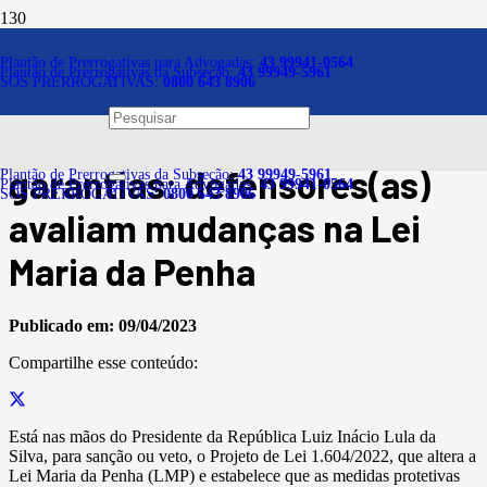
Notícias
Plantão de Prerrogativas para Advogadas:
43 99941-0564
Plantão de Prerrogativas da Subseção:
43 99949-5961
SOS PRERROGATIVAS:
0800 643 8906
Medida protetiva mesmo
sem registro de BO e outras
garantias: defensores(as)
Plantão de Prerrogativas da Subseção:
43 99949-5961
Plantão de Prerrogativas para Advogadas:
43 99941-0564
SOS PRERROGATIVAS:
0800 643 8906
avaliam mudanças na Lei
Maria da Penha
Publicado em:
09/04/2023
Compartilhe esse conteúdo:
Está nas mãos do Presidente da República Luiz Inácio Lula da
Silva, para sanção ou veto, o Projeto de Lei 1.604/2022, que altera a
Lei Maria da Penha (LMP) e estabelece que as medidas protetivas