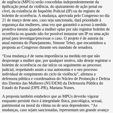
de urgência (MPUs) serão concedidas independentemente da
tipificação penal da violência, do ajuizamento de ação penal ou
cível, da existência de Inquérito Policial (IP) ou do registro de
boletim de ocorrência. A mudança, aprovada pelo Congresso no dia
21 de março deste ano, caso seja sancionada, dará prioridade à
segurança das mulheres, uma vez que garantirá o acesso à medida
protetiva mesmo quando a mulher optar por não registrar boletim de
ocorrência ou quando não for possível instaurar um IP ou uma ação
penal para investigar/processar o caso. O projeto é de autoria da
atual ministra do Planejamento, Simone Tebet, que encaminhou a
proposta ao Congresso durante seu mandato de senadora.
“Essa mudança é de suma importância na medida em que não
desprotege a mulher que, por qualquer motivo, não deseje registrar o
boletim de ocorrência ou dar início ou seguimento ao processo
judicial, respeitando assim a sua autonomia e o seu processo
individual de rompimento do ciclo da violência”, afirmou a
defensora pública e coordenadora do Núcleo de Promoção e Defesa
dos Direitos das Mulheres (NUDEM) da Defensoria Pública do
Estado do Paraná (DPE-PR), Mariana Nunes.
A proposta também estabelece que as MPUs deverão vigorar
enquanto persistir risco à integridade física, psicológica, sexual,
patrimonial ou moral da vítima ou de seus dependentes. “As
mudanças, caso sejam sancionadas, representam um grande avanço