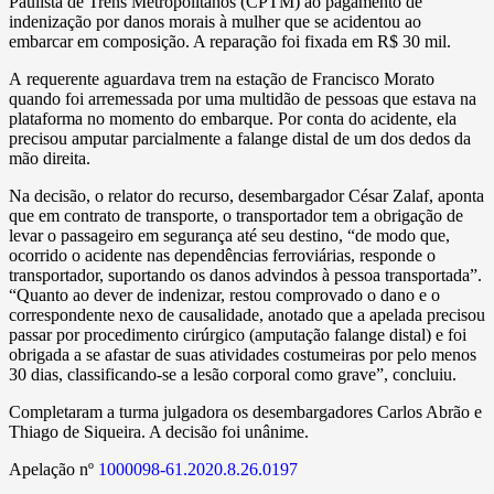
Paulista de Trens Metropolitanos (CPTM) ao pagamento de
indenização por danos morais à mulher que se acidentou ao
embarcar em composição. A reparação foi fixada em R$ 30 mil.
A requerente aguardava trem na estação de Francisco Morato
quando foi arremessada por uma multidão de pessoas que estava na
plataforma no momento do embarque. Por conta do acidente, ela
precisou amputar parcialmente a falange distal de um dos dedos da
mão direita.
Na decisão, o relator do recurso, desembargador César Zalaf, aponta
que em contrato de transporte, o transportador tem a obrigação de
levar o passageiro em segurança até seu destino, “de modo que,
ocorrido o acidente nas dependências ferroviárias, responde o
transportador, suportando os danos advindos à pessoa transportada”.
“Quanto ao dever de indenizar, restou comprovado o dano e o
correspondente nexo de causalidade, anotado que a apelada precisou
passar por procedimento cirúrgico (amputação falange distal) e foi
obrigada a se afastar de suas atividades costumeiras por pelo menos
30 dias, classificando-se a lesão corporal como grave”, concluiu.
Completaram a turma julgadora os desembargadores Carlos Abrão e
Thiago de Siqueira. A decisão foi unânime.
Apelação nº
1000098-61.2020.8.26.0197