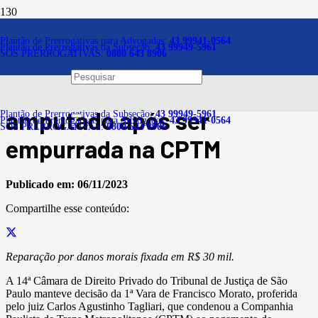
Notícias
Plantão de Prerrogativas para Advogadas:
43 99941-0564
Plantão de Prerrogativas da Subseção:
43 99949-5961
SOS PRERROGATIVAS:
0800 643 8906
Mantida indenização a
mulher que teve dedo
amputado após ser
Plantão de Prerrogativas da Subseção:
43 99949-5961
Plantão de Prerrogativas para Advogadas:
43 99941-0564
SOS PRERROGATIVAS:
0800 643 8906
empurrada na CPTM
Publicado em:
06/11/2023
Compartilhe esse conteúdo:
Reparação por danos morais fixada em R$ 30 mil.
A 14ª Câmara de Direito Privado do Tribunal de Justiça de São
Paulo manteve decisão da 1ª Vara de Francisco Morato, proferida
pelo juiz Carlos Agustinho Tagliari, que condenou a Companhia