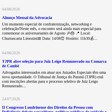
04/08/2026
Almoço Mensal da Advocacia
Um momento especial de confraternização, networking e
celebração!Neste mês, o encontro será ainda mais especial para
comemorar os aniversariantes de Agosto 🎉🎂 📍 Local:
Churrascaria Limozini📅 Data: 14/08⏰ Horário: 11h30💰…
04/08/2026
TJPR abre seleção para Juiz Leigo Remunerado na Comarca
de Cambé
Advogados interessados em atuar nos Juizados Especiais têm uma
nova oportunidade. O Tribunal de Justiça do Paraná (TJPR) está
com inscrições abertas para o processo seletivo de Juiz Leigo
Remunerado…
24/07/2026
II Congresso Londrinense dos Direitos da Pessoa com
Deficiência debate capacitismo, políticas públicas de cuidado e