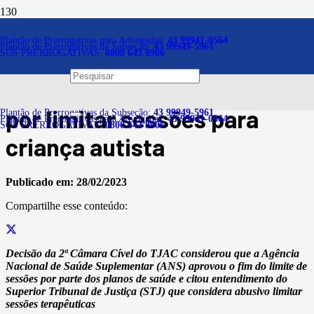
Notícias
Plantão de Prerrogativas para Advogadas:
43 99941-0564
Plantão de Prerrogativas da Subseção:
43 99949-5961
SOS PRERROGATIVAS:
0800 643 8906
Mantida condenação de
operadora de plano de saúde
por limitar sessões para
Plantão de Prerrogativas da Subseção:
43 99949-5961
Plantão de Prerrogativas para Advogadas:
43 99941-0564
SOS PRERROGATIVAS:
0800 643 8906
criança autista
Publicado em:
28/02/2023
Compartilhe esse conteúdo:
Decisão da 2ª Câmara Cível do TJAC considerou que a Agência
Nacional de Saúde Suplementar (ANS) aprovou o fim do limite de
sessões por parte dos planos de saúde e citou entendimento do
Superior Tribunal de Justiça (STJ) que considera abusivo limitar
sessões terapêuticas