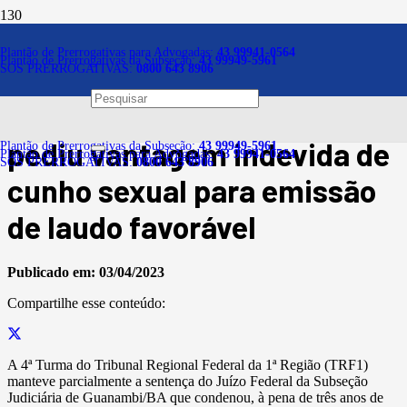
Notícias
Plantão de Prerrogativas para Advogadas:
43 99941-0564
Plantão de Prerrogativas da Subseção:
43 99949-5961
SOS PRERROGATIVAS:
0800 643 8906
Mantida condenação de
médico perito do INSS que
pediu vantagem indevida de
Plantão de Prerrogativas da Subseção:
43 99949-5961
Plantão de Prerrogativas para Advogadas:
43 99941-0564
SOS PRERROGATIVAS:
0800 643 8906
cunho sexual para emissão
de laudo favorável
Publicado em:
03/04/2023
Compartilhe esse conteúdo:
A 4ª Turma do Tribunal Regional Federal da 1ª Região (TRF1)
manteve parcialmente a sentença do Juízo Federal da Subseção
Judiciária de Guanambi/BA que condenou, à pena de três anos de