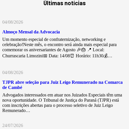
Últimas notícias
04/08/2026
Almoço Mensal da Advocacia
Um momento especial de confraternização, networking e
celebração!Neste mês, o encontro será ainda mais especial para
comemorar os aniversariantes de Agosto 🎉🎂 📍 Local:
Churrascaria Limozini📅 Data: 14/08⏰ Horário: 11h30💰…
04/08/2026
TJPR abre seleção para Juiz Leigo Remunerado na Comarca
de Cambé
Advogados interessados em atuar nos Juizados Especiais têm uma
nova oportunidade. O Tribunal de Justiça do Paraná (TJPR) está
com inscrições abertas para o processo seletivo de Juiz Leigo
Remunerado…
24/07/2026