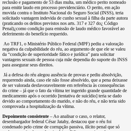
reclusão e pagamento de 53 dias multa, um médico perito nomeado
para emitir laudo em processo previdenciário. O perito, em ação
movida contra o Instituto Nacional do Seguro Social (INSS), teria
solicitado vantagem indevida de cunho sexual à filha da parte autora
(praticando os delitos previstos nos arts. 317 e 327 do¿ Código
Penal)¿como condição para emissão de laudo médico favorável ao
deferimento do benefício requerido.
Ao TRF1, o Ministério Público Federal (MPF) pediu a valoração
negativa da culpabilidade do réu, ao argumento de que ele se valeu
da “condição de superioridade fático e jurídica” para solicitar
vantagens sexuais de pessoa cuja mãe dependia do suporte do INSS
para assegurar seus direitos.
Já a defesa do réu alegou ausência de provas e pediu absolvição,
requerendo ainda, caso ele não fosse absolvido, que a pena deixasse
de ser valorada desfavoravelmente em referência às consequências
do crime – já que o fato da vítima ter ingerido grande quantidade de
medicamento após o ocorrido [tentativa de suicídio] teria se dado
devido ao comportamento do marido, e não do réu, e não teria sido
comprovada a hospitalização da vítima.
Depoimento consistente
– Ao analisar o caso, o relator,
desembargador federal César Jatahy, destacou que o réu foi
condenado pelo crime de corrupção passiva, ilícito penal que só