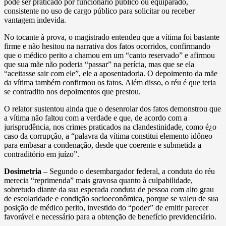
pode ser praticado por funcionário público ou equiparado,
consistente no uso de cargo público para solicitar ou receber
vantagem indevida.
No tocante à prova, o magistrado entendeu que a vítima foi bastante
firme e não hesitou na narrativa dos fatos ocorridos, confirmando
que o médico perito a chamou em um “canto reservado” e afirmou
que sua mãe não poderia “passar” na perícia, mas que se ela
“aceitasse sair com ele”, ele a aposentadoria. O depoimento da mãe
da vítima também confirmou os fatos. Além disso, o réu é que teria
se contradito nos depoimentos que prestou.
O relator sustentou ainda que o desenrolar dos fatos demonstrou que
a vítima não faltou com a verdade e que, de acordo com a
jurisprudência, nos crimes praticados na clandestinidade, como é¿o
caso da corrupção, a “palavra da vítima constitui elemento idôneo
para embasar a condenação, desde que coerente e submetida a
contraditório em juízo”.
Dosimetria
– Segundo o desembargador federal, a conduta do réu
merecia “reprimenda” mais gravosa quanto à culpabilidade,
sobretudo diante da sua esperada conduta de pessoa com alto grau
de escolaridade e condição socioeconômica, porque se valeu de sua
posição de médico perito, investido do “poder” de emitir parecer
favorável e necessário para a obtenção de benefício previdenciário.