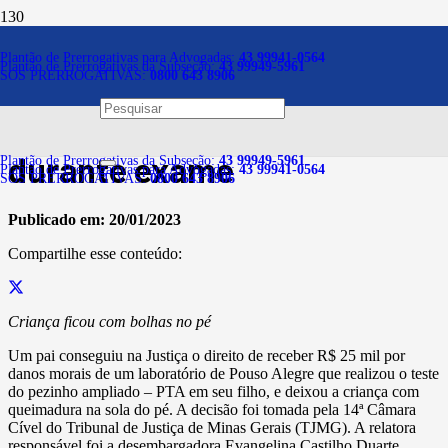
Notícias
Plantão de Prerrogativas para Advogadas:
43 99941-0564
Plantão de Prerrogativas da Subseção:
43 99949-5961
SOS PRERROGATIVAS:
0800 643 8906
Laboratório é condenado por
causar queimadura em bebê
durante exame
Plantão de Prerrogativas da Subseção:
43 99949-5961
Plantão de Prerrogativas para Advogadas:
43 99941-0564
SOS PRERROGATIVAS:
0800 643 8906
Publicado em:
20/01/2023
Compartilhe esse conteúdo:
Criança ficou com bolhas no pé
Um pai conseguiu na Justiça o direito de receber R$ 25 mil por
danos morais de um laboratório de Pouso Alegre que realizou o teste
do pezinho ampliado – PTA em seu filho, e deixou a criança com
queimadura na sola do pé. A decisão foi tomada pela 14ª Câmara
Cível do Tribunal de Justiça de Minas Gerais (TJMG). A relatora
responsável foi a desembargadora Evangelina Castilho Duarte.