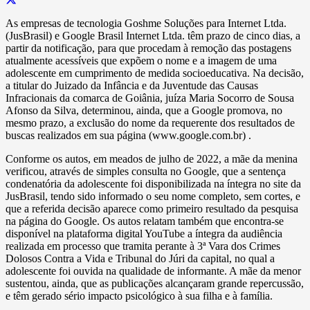
As empresas de tecnologia Goshme Soluções para Internet Ltda.
(JusBrasil) e Google Brasil Internet Ltda. têm prazo de cinco dias, a
partir da notificação, para que procedam à remoção das postagens
atualmente acessíveis que expõem o nome e a imagem de uma
adolescente em cumprimento de medida socioeducativa. Na decisão,
a titular do Juizado da Infância e da Juventude das Causas
Infracionais da comarca de Goiânia, juíza Maria Socorro de Sousa
Afonso da Silva, determinou, ainda, que a Google promova, no
mesmo prazo, a exclusão do nome da requerente dos resultados de
buscas realizados em sua página (www.google.com.br) .
Conforme os autos, em meados de julho de 2022, a mãe da menina
verificou, através de simples consulta no Google, que a sentença
condenatória da adolescente foi disponibilizada na íntegra no site da
JusBrasil, tendo sido informado o seu nome completo, sem cortes, e
que a referida decisão aparece como primeiro resultado da pesquisa
na página do Google. Os autos relatam também que encontra-se
disponível na plataforma digital YouTube a íntegra da audiência
realizada em processo que tramita perante à 3ª Vara dos Crimes
Dolosos Contra a Vida e Tribunal do Júri da capital, no qual a
adolescente foi ouvida na qualidade de informante. A mãe da menor
sustentou, ainda, que as publicações alcançaram grande repercussão,
e têm gerado sério impacto psicológico à sua filha e à família.