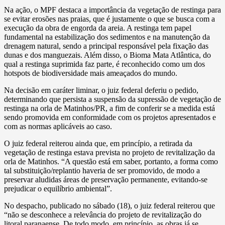
Na ação, o MPF destaca a importância da vegetação de restinga para
se evitar erosões nas praias, que é justamente o que se busca com a
execução da obra de engorda da areia. A restinga tem papel
fundamental na estabilização dos sedimentos e na manutenção da
drenagem natural, sendo a principal responsável pela fixação das
dunas e dos manguezais. Além disso, o Bioma Mata Atlântica, do
qual a restinga suprimida faz parte, é reconhecido como um dos
hotspots de biodiversidade mais ameaçados do mundo.
Na decisão em caráter liminar, o juiz federal deferiu o pedido,
determinando que persista a suspensão da supressão de vegetação de
restinga na orla de Matinhos/PR, a fim de conferir se a medida está
sendo promovida em conformidade com os projetos apresentados e
com as normas aplicáveis ao caso.
O juiz federal reiterou ainda que, em princípio, a retirada da
vegetação de restinga estava prevista no projeto de revitalização da
orla de Matinhos. “A questão está em saber, portanto, a forma como
tal substituição/replantio haveria de ser promovido, de modo a
preservar aludidas áreas de preservação permanente, evitando-se
prejudicar o equilíbrio ambiental”.
No despacho, publicado no sábado (18), o juiz federal reiterou que
“não se desconhece a relevância do projeto de revitalização do
litoral paranaense. De todo modo, em princípio, as obras já se