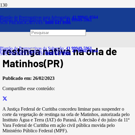
Notícias
Plantão de Prerrogativas para Advogadas:
43 99941-0564
Plantão de Prerrogativas da Subseção:
43 99949-5961
SOS PRERROGATIVAS:
0800 643 8906
Justiça Federal determina
suspensão de corte de
restinga nativa na orla de
Plantão de Prerrogativas da Subseção:
43 99949-5961
Plantão de Prerrogativas para Advogadas:
43 99941-0564
SOS PRERROGATIVAS:
0800 643 8906
Matinhos(PR)
Publicado em:
26/02/2023
Compartilhe esse conteúdo:
A Justiça Federal de Curitiba concedeu liminar para suspender o
corte da vegetação de restinga na orla de Matinhos, autorizada pelo
Instituto Água e Terra (IAT) do Paraná. A decisão é do juízo da 11ª
Vara Federal de Curitiba em ação civil pública movida pelo
Ministério Público Federal (MPF).