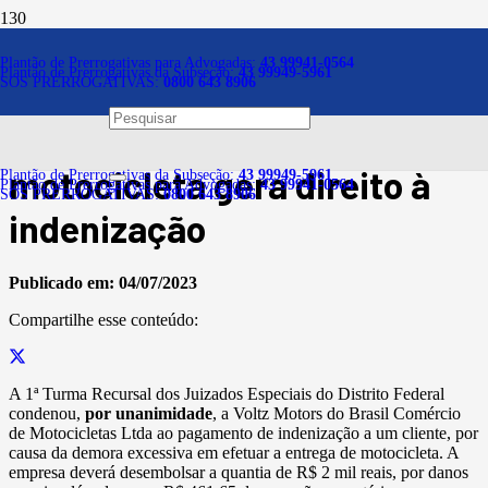
Notícias
Plantão de Prerrogativas para Advogadas:
43 99941-0564
Plantão de Prerrogativas da Subseção:
43 99949-5961
SOS PRERROGATIVAS:
0800 643 8906
Justiça decide que atraso
excessivo na entrega de
motocicleta gera direito à
Plantão de Prerrogativas da Subseção:
43 99949-5961
Plantão de Prerrogativas para Advogadas:
43 99941-0564
SOS PRERROGATIVAS:
0800 643 8906
indenização
Publicado em:
04/07/2023
Compartilhe esse conteúdo:
A 1ª Turma Recursal dos Juizados Especiais do Distrito Federal
condenou,
por unanimidade
, a Voltz Motors do Brasil Comércio
de Motocicletas Ltda ao pagamento de indenização a um cliente, por
causa da demora excessiva em efetuar a entrega de motocicleta. A
empresa deverá desembolsar a quantia de R$ 2 mil reais, por danos