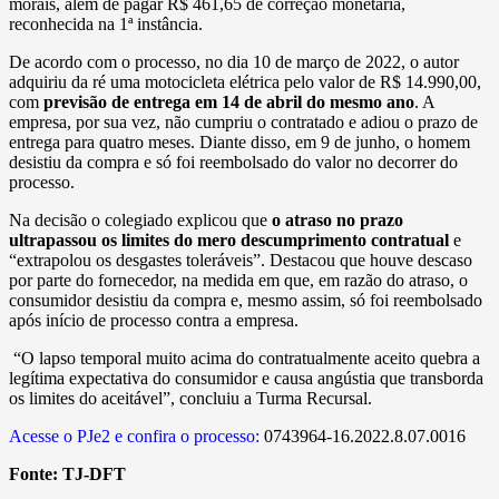
morais, além de pagar R$ 461,65 de correção monetária,
reconhecida na 1ª instância.
De acordo com o processo, no dia 10 de março de 2022, o autor
adquiriu da ré uma motocicleta elétrica pelo valor de R$ 14.990,00,
com
previsão de entrega em 14 de abril do mesmo ano
. A
empresa, por sua vez, não cumpriu o contratado e adiou o prazo de
entrega para quatro meses. Diante disso, em 9 de junho, o homem
desistiu da compra e só foi reembolsado do valor no decorrer do
processo.
Na decisão o colegiado explicou que
o atraso no prazo
ultrapassou os limites do mero descumprimento contratual
e
“extrapolou os desgastes toleráveis”. Destacou que houve descaso
por parte do fornecedor, na medida em que, em razão do atraso, o
consumidor desistiu da compra e, mesmo assim, só foi reembolsado
após início de processo contra a empresa.
“O lapso temporal muito acima do contratualmente aceito quebra a
legítima expectativa do consumidor e causa angústia que transborda
os limites do aceitável”, concluiu a Turma Recursal.
Acesse o PJe2 e confira o processo:
0743964-16.2022.8.07.0016
Fonte:
TJ-DFT