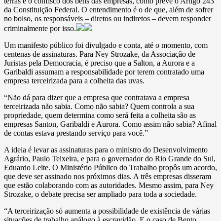
terras e o confisco dos bens das empresas, como prevê o Artigo 243
da Constituição Federal. O entendimento é o de que, além de sofrer
no bolso, os responsáveis – diretos ou indiretos – devem responder
criminalmente por isso.
Um manifesto público foi divulgado e conta, até o momento, com
centenas de assinaturas. Para Ney Strozake, da Associação de
Juristas pela Democracia, é preciso que a Salton, a Aurora e a
Garibaldi assumam a responsabilidade por terem contratado uma
empresa terceirizada para a colheita das uvas.
“Não dá para dizer que a empresa que contratava a empresa
terceirizada não sabia. Como não sabia? Quem controla a sua
propriedade, quem determina como será feita a colheita são as
empresas Santon, Garibaldi e Aurora. Como assim não sabia? Afinal
de contas estava prestando serviço para você.”
A ideia é levar as assinaturas para o ministro do Desenvolvimento
Agrário, Paulo Teixeira, e para o governador do Rio Grande do Sul,
Eduardo Leite. O Ministério Público do Trabalho propôs um acordo,
que deve ser assinado nos próximos dias. A três empresas disseram
que estão colaborando com as autoridades. Mesmo assim, para Ney
Strozake, o debate precisa ser ampliado para toda a sociedade.
“A terceirização só aumenta a possibilidade de existência de várias
situações de trabalho análogo à escravidão. E o caso de Bento