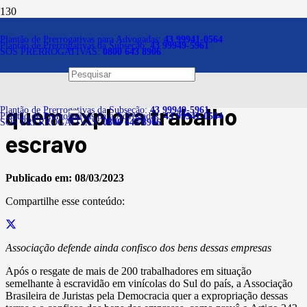
Notícias
Plantão de Prerrogativas para Advogadas:
43 99941-0564
Plantão de Prerrogativas da Subseção:
43 99949-5961
SOS PRERROGATIVAS:
0800 643 8906
Juristas pedem
expropriação de terras de
quem explora trabalho
Plantão de Prerrogativas da Subseção:
43 99949-5961
Plantão de Prerrogativas para Advogadas:
43 99941-0564
SOS PRERROGATIVAS:
0800 643 8906
escravo
Publicado em:
08/03/2023
Compartilhe esse conteúdo:
Associação defende ainda confisco dos bens dessas empresas
Após o resgate de mais de 200 trabalhadores em situação
semelhante à escravidão em vinícolas do Sul do país, a Associação
Brasileira de Juristas pela Democracia quer a expropriação dessas