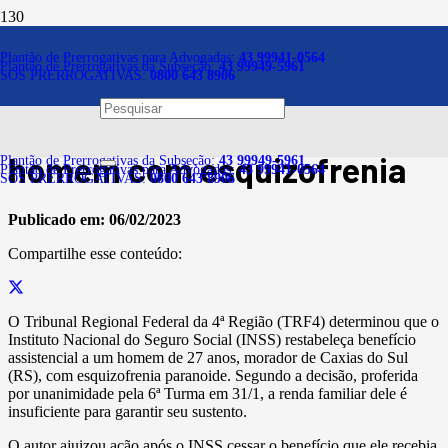
Notícias
Plantão de Prerrogativas para Advogadas:
43 99941-0564
Plantão de Prerrogativas da Subseção:
43 99949-5961
SOS PRERROGATIVAS:
0800 643 8906
INSS deve suspender dívida
e restabelecer benefício a
homem com esquizofrenia
Plantão de Prerrogativas da Subseção:
43 99949-5961
Plantão de Prerrogativas para Advogadas:
43 99941-0564
SOS PRERROGATIVAS:
0800 643 8906
Publicado em:
06/02/2023
Compartilhe esse conteúdo:
O Tribunal Regional Federal da 4ª Região (TRF4) determinou que o
Instituto Nacional do Seguro Social (INSS) restabeleça benefício
assistencial a um homem de 27 anos, morador de Caxias do Sul
(RS), com esquizofrenia paranoide. Segundo a decisão, proferida
por unanimidade pela 6ª Turma em 31/1, a renda familiar dele é
insuficiente para garantir seu sustento.
O autor ajuizou ação após o INSS cessar o benefício que ele recebia