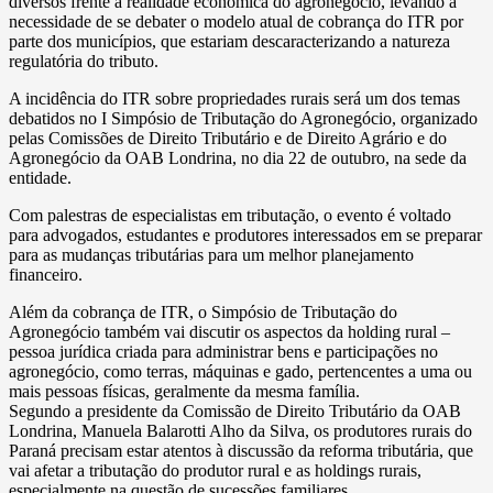
diversos frente à realidade econômica do agronegócio, levando à
necessidade de se debater o modelo atual de cobrança do ITR por
parte dos municípios, que estariam descaracterizando a natureza
regulatória do tributo.
A incidência do ITR sobre propriedades rurais será um dos temas
debatidos no I Simpósio de Tributação do Agronegócio, organizado
pelas Comissões de Direito Tributário e de Direito Agrário e do
Agronegócio da OAB Londrina, no dia 22 de outubro, na sede da
entidade.
Com palestras de especialistas em tributação, o evento é voltado
para advogados, estudantes e produtores interessados em se preparar
para as mudanças tributárias para um melhor planejamento
financeiro.
Além da cobrança de ITR, o Simpósio de Tributação do
Agronegócio também vai discutir os aspectos da holding rural –
pessoa jurídica criada para administrar bens e participações no
agronegócio, como terras, máquinas e gado, pertencentes a uma ou
mais pessoas físicas, geralmente da mesma família.
Segundo a presidente da Comissão de Direito Tributário da OAB
Londrina, Manuela Balarotti Alho da Silva, os produtores rurais do
Paraná precisam estar atentos à discussão da reforma tributária, que
vai afetar a tributação do produtor rural e as holdings rurais,
especialmente na questão de sucessões familiares.