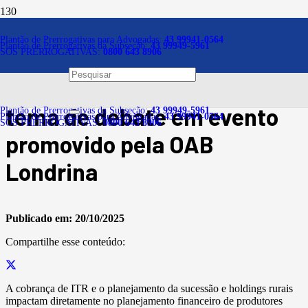
Notícias
Plantão de Prerrogativas para Advogadas:
43 99941-0564
Plantão de Prerrogativas da Subseção:
43 99949-5961
SOS PRERROGATIVAS:
0800 643 8906
Impostos sobre
propriedades rurais são
tema de debate em evento
Plantão de Prerrogativas da Subseção:
43 99949-5961
Plantão de Prerrogativas para Advogadas:
43 99941-0564
SOS PRERROGATIVAS:
0800 643 8906
promovido pela OAB
Londrina
Publicado em:
20/10/2025
Compartilhe esse conteúdo:
A cobrança de ITR e o planejamento da sucessão e holdings rurais
impactam diretamente no planejamento financeiro de produtores