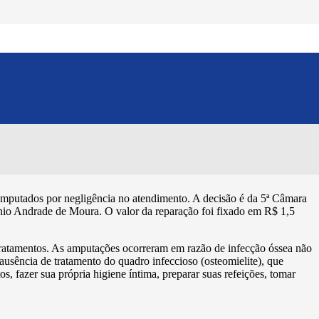
estéticos
Compartilhe esse conteúdo:
 amputados por negligência no atendimento. A decisão é da 5ª Câmara
tonio Andrade de Moura. O valor da reparação foi fixado em R$ 1,5
e tratamentos. As amputações ocorreram em razão de infecção óssea não
ausência de tratamento do quadro infeccioso (osteomielite), que
 fazer sua própria higiene íntima, preparar suas refeições, tomar