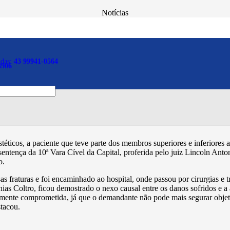
Notícias
aciente por danos morais e 
adas:
43 99941-0564
8906
téticos, a paciente que teve parte dos membros superiores e inferiores
sentença da 10ª Vara Cível da Capital, proferida pelo juiz Lincoln An
o.
sas fraturas e foi encaminhado ao hospital, onde passou por cirurgias 
ias Coltro, ficou demostrado o nexo causal entre os danos sofridos e a 
mente comprometida, já que o demandante não pode mais segurar objetos,
stacou.