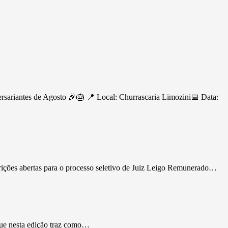
ersariantes de Agosto 🎉🎂 📍 Local: Churrascaria Limozini📅 Data:
rições abertas para o processo seletivo de Juiz Leigo Remunerado…
que nesta edição traz como…