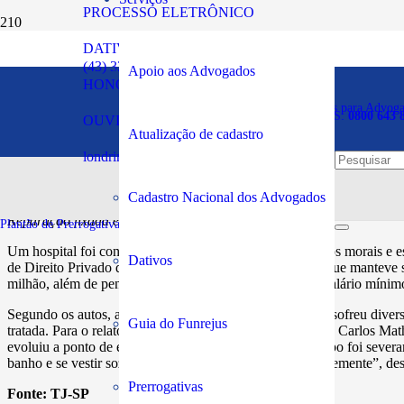
PROCESSO ELETRÔNICO
DATIVOS
Hospital deve indenizar p
(43) 3294-5900
Apoio aos Advogados
HONORÁRIOS
Plantão de Prerrogativas para Advog
SOS PRERROGATIVAS:
0800 643 
OUVIDORIA
Publicado em:
09/04/2023
Atualização de cadastro
londrina@oabpr.org.br
Cadastro Nacional dos Advogados
Reparação fixada em R$ 1,5 milhão e pensão vitalícia.
Plantão de Prerrogativas da Subseção:
43 99949-5961
Um hospital foi condenado a pagar indenização, por danos morais e es
Dativos
de Direito Privado do Tribunal de Justiça de São Paulo, que manteve 
milhão, além de pensão mensal vitalícia no valor de um salário mínim
Segundo os autos, após acidente automobilístico, o autor sofreu diver
Guia do Funrejus
tratada. Para o relator do recurso, desembargador Antonio Carlos Math
evoluiu a ponto de exigir a amputação. “A função do corpo foi severa
banho e se vestir sozinho, ficar em pé e se locomover livremente”, de
Prerrogativas
Fonte:
TJ-SP