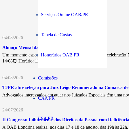
Serviços Online OAB/PR
Tabela de Custas
04/08/2026
Almoço Mensal da Advocacia
Um momento especial de confraternização, networking e celebração!N
Honorários OAB PR
14/08⏰ Horário: 11h30💰…
04/08/2026
Comissões
TJPR abre seleção para Juiz Leigo Remunerado na Comarca d
Advogados interessados em atuar nos Juizados Especiais têm uma nov
CAA PR
24/07/2026
ESA PR
II Congresso Londrinense dos Direitos da Pessoa com Deficiência 
A OAB Londrina realiza, nos dias 17 e 18 de agosto, das 19h às 22h