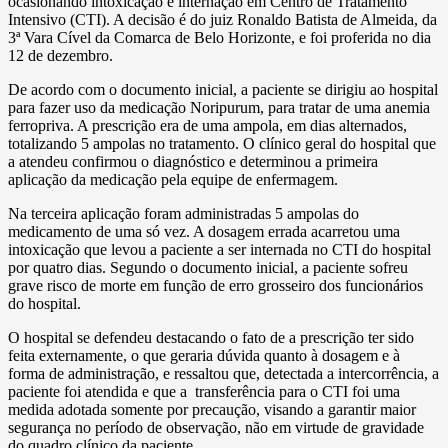
ocasionando intoxicação e internação em Centro de Tratamento
Intensivo (CTI). A decisão é do juiz Ronaldo Batista de Almeida, da
3ª Vara Cível da Comarca de Belo Horizonte, e foi proferida no dia
12 de dezembro.
De acordo com o documento inicial, a paciente se dirigiu ao hospital
para fazer uso da medicação Noripurum, para tratar de uma anemia
ferropriva. A prescrição era de uma ampola, em dias alternados,
totalizando 5 ampolas no tratamento. O clínico geral do hospital que
a atendeu confirmou o diagnóstico e determinou a primeira
aplicação da medicação pela equipe de enfermagem.
Na terceira aplicação foram administradas 5 ampolas do
medicamento de uma só vez. A dosagem errada acarretou uma
intoxicação que levou a paciente a ser internada no CTI do hospital
por quatro dias. Segundo o documento inicial, a paciente sofreu
grave risco de morte em função de erro grosseiro dos funcionários
do hospital.
O hospital se defendeu destacando o fato de a prescrição ter sido
feita externamente, o que geraria dúvida quanto à dosagem e à
forma de administração, e ressaltou que, detectada a intercorrência, a
paciente foi atendida e que a transferência para o CTI foi uma
medida adotada somente por precaução, visando a garantir maior
segurança no período de observação, não em virtude de gravidade
do quadro clínico da paciente.