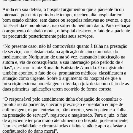
Ainda em sua defesa, o hospital argumentou que a paciente ficou
internada por curto período de tempo, recebeu alta hospitalar em
bom estado clínico, sem danos ou sequelas relativas ao evento, e que
foi assistida e monitorada, não sofrendo nenhum dano. Para rechaçar
o argumento de abalo moral, o hospital destacou o fato de a paciente
ter procurado posteriormente pelos seus serviços.
“No presente caso, não há controvérsia quanto à falha na prestação
de serviço, consubstanciada na aplicação de cinco ampolas do
medicamento Noripurum de uma só vez, causando intoxicação na
autora e, via de consequência, a sua internação pelo período de 4
dias”, destacou o juiz Ronaldo Batista de Almeida. O magistrado
também apontou o fato de os prontuários médicos classificarem a
situação como urgente. Sobre o argumento do hospital de que a
prescrição externa poderia gerar dúvida, o juiz destacou o fato de as
duas primeiras aplicações terem ocorrido de forma correta.
“O responsável pelo atendimento tinha obrigação de consultar o
prontuário da paciente, checar a prescrição e orientar a equipe de
enfermagem, o que, entretanto, não ocorreu, sendo patente a falha
na prestação do serviço”, registrou o magistrado. Para o juiz, o fato
de a paciente ter procurado atendimento no hospital posteriormente,
“em especialidade e circunstâncias distintas, não é apto a afastar a
configuração do dano moral”.