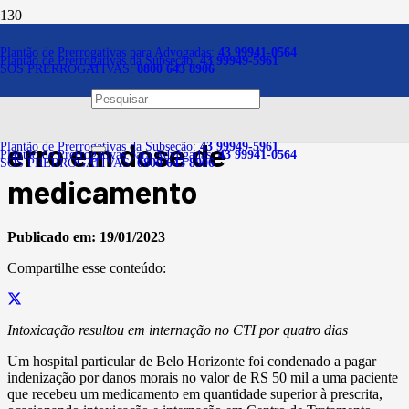
Notícias
Plantão de Prerrogativas para Advogadas:
43 99941-0564
Plantão de Prerrogativas da Subseção:
43 99949-5961
SOS PRERROGATIVAS:
0800 643 8906
Hospital deve indenizar
paciente em R$ 50 mil por
erro em dose de
Plantão de Prerrogativas da Subseção:
43 99949-5961
Plantão de Prerrogativas para Advogadas:
43 99941-0564
SOS PRERROGATIVAS:
0800 643 8906
medicamento
Publicado em:
19/01/2023
Compartilhe esse conteúdo:
Intoxicação resultou em internação no CTI por quatro dias
Um hospital particular de Belo Horizonte foi condenado a pagar
indenização por danos morais no valor de RS 50 mil a uma paciente
que recebeu um medicamento em quantidade superior à prescrita,