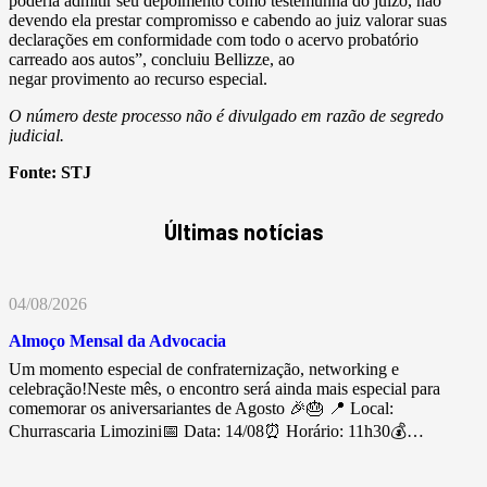
poderia admitir seu depoimento como testemunha do juízo, não
devendo ela prestar compromisso e cabendo ao juiz valorar suas
declarações em conformidade com todo o acervo probatório
carreado aos autos”, concluiu Bellizze, ao
negar provimento ao recurso especial.
O número deste processo não é divulgado em razão de segredo
judicial.
Fonte:
STJ
Últimas notícias
04/08/2026
Almoço Mensal da Advocacia
Um momento especial de confraternização, networking e
celebração!Neste mês, o encontro será ainda mais especial para
comemorar os aniversariantes de Agosto 🎉🎂 📍 Local:
Churrascaria Limozini📅 Data: 14/08⏰ Horário: 11h30💰…