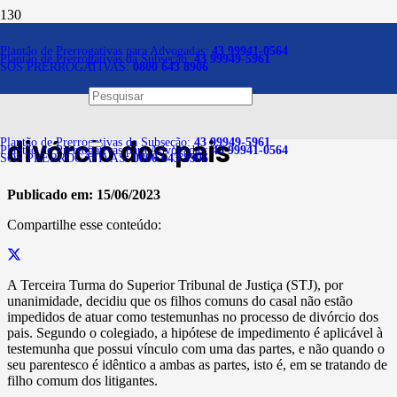
Notícias
Plantão de Prerrogativas para Advogadas:
43 99941-0564
Plantão de Prerrogativas da Subseção:
43 99949-5961
SOS PRERROGATIVAS:
0800 643 8906
Filho pode atuar como
testemunha no processo de
divórcio dos pais
Plantão de Prerrogativas da Subseção:
43 99949-5961
Plantão de Prerrogativas para Advogadas:
43 99941-0564
SOS PRERROGATIVAS:
0800 643 8906
Publicado em:
15/06/2023
Compartilhe esse conteúdo:
​A Terceira Turma do Superior Tribunal de Justiça (STJ), por
unanimidade, decidiu que os filhos comuns do casal não estão
impedidos de atuar como testemunhas no processo de divórcio dos
pais. Segundo o colegiado, a hipótese de impedimento é aplicável à
testemunha que possui vínculo com uma das partes, e não quando o
seu parentesco é idêntico a ambas as partes, isto é, em se tratando de
filho comum dos litigantes.