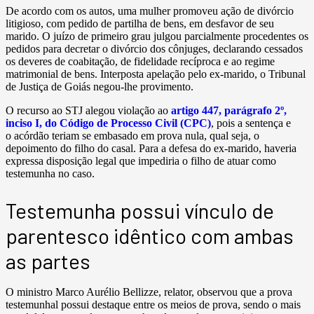
De acordo com os autos, uma mulher promoveu ação de divórcio
litigioso, com pedido de partilha de bens, em desfavor de seu
marido. O juízo de primeiro grau julgou parcialmente procedentes os
pedidos para decretar o divórcio dos cônjuges, declarando cessados
os deveres de coabitação, de fidelidade recíproca e ao regime
matrimonial de bens. Interposta apelação pelo ex-marido, o Tribunal
de Justiça de Goiás negou-lhe provimento.
O recurso ao STJ alegou violação ao
artigo 447, parágrafo 2º,
inciso I, do Código de Processo Civil (CPC)
, pois a sentença e
o acórdão teriam se embasado em prova nula, qual seja, o
depoimento do filho do casal. Para a defesa do ex-marido, haveria
expressa disposição legal que impediria o filho de atuar como
testemunha no caso.
Testemunha possui vínculo de
parentesco idêntico com ambas
as partes
O ministro Marco Aurélio Bellizze, relator, observou que a prova
testemunhal possui destaque entre os meios de prova, sendo o mais