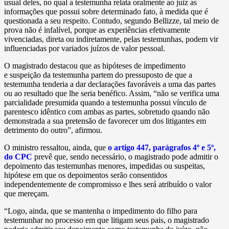
usual deles, no qual a testemunha relata oralmente ao juiz as
informações que possui sobre determinado fato, à medida que é
questionada a seu respeito. Contudo, segundo Bellizze, tal meio de
prova não é infalível, porque as experiências efetivamente
vivenciadas, direta ou indiretamente, pelas testemunhas, podem vir
influenciadas por variados juízos de valor pessoal.
O magistrado destacou que as hipóteses de impedimento
e suspeição da testemunha partem do pressuposto de que a
testemunha tenderia a dar declarações favoráveis a uma das partes
ou ao resultado que lhe seria benéfico. Assim, “não se verifica uma
parcialidade presumida quando a testemunha possui vínculo de
parentesco idêntico com ambas as partes, sobretudo quando não
demonstrada a sua pretensão de favorecer um dos litigantes em
detrimento do outro”, afirmou.
O ministro ressaltou, ainda, que
o artigo 447, parágrafos 4º e 5º,
do CPC
prevê que, sendo necessário, o magistrado pode admitir o
depoimento das testemunhas menores, impedidas ou suspeitas,
hipótese em que os depoimentos serão consentidos
independentemente de compromisso e lhes será atribuído o valor
que mereçam.
“Logo, ainda, que se mantenha o impedimento do filho para
testemunhar no processo em que litigam seus pais, o magistrado