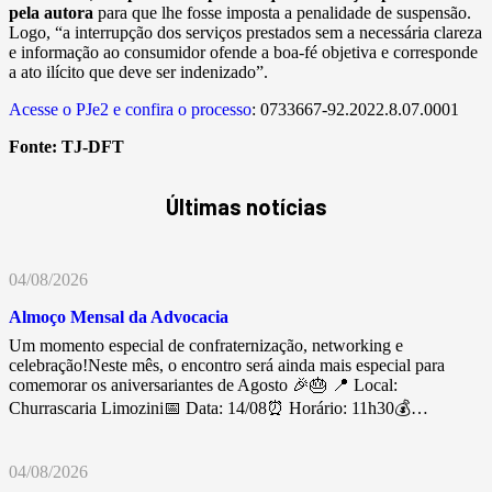
pela autora
para que lhe fosse imposta a penalidade de suspensão.
Logo, “a interrupção dos serviços prestados sem a necessária clareza
e informação ao consumidor ofende a boa-fé objetiva e corresponde
a ato ilícito que deve ser indenizado”.
Acesse o PJe2 e confira o processo
: 0733667-92.2022.8.07.0001
Fonte:
TJ-DFT
Últimas notícias
04/08/2026
Almoço Mensal da Advocacia
Um momento especial de confraternização, networking e
celebração!Neste mês, o encontro será ainda mais especial para
comemorar os aniversariantes de Agosto 🎉🎂 📍 Local:
Churrascaria Limozini📅 Data: 14/08⏰ Horário: 11h30💰…
04/08/2026