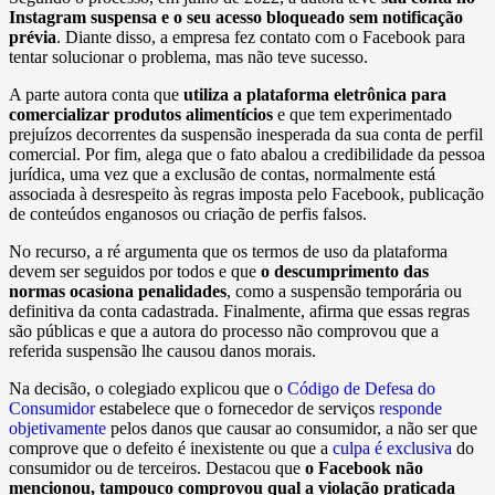
Instagram suspensa e o seu acesso bloqueado sem notificação
prévia
. Diante disso, a empresa fez contato com o Facebook para
tentar solucionar o problema, mas não teve sucesso.
A parte autora conta que
utiliza a plataforma eletrônica para
comercializar produtos alimentícios
e que tem experimentado
prejuízos decorrentes da suspensão inesperada da sua conta de perfil
comercial. Por fim, alega que o fato abalou a credibilidade da pessoa
jurídica, uma vez que a exclusão de contas, normalmente está
associada à desrespeito às regras imposta pelo Facebook, publicação
de conteúdos enganosos ou criação de perfis falsos.
No recurso, a ré argumenta que os termos de uso da plataforma
devem ser seguidos por todos e que
o descumprimento das
normas ocasiona penalidades
, como a suspensão temporária ou
definitiva da conta cadastrada. Finalmente, afirma que essas regras
são públicas e que a autora do processo não comprovou que a
referida suspensão lhe causou danos morais.
Na decisão, o colegiado explicou que o
Código de Defesa do
Consumidor
estabelece que o fornecedor de serviços
responde
objetivamente
pelos danos que causar ao consumidor, a não ser que
comprove que o defeito é inexistente ou que a
culpa é exclusiva
do
consumidor ou de terceiros. Destacou que
o Facebook não
mencionou, tampouco comprovou qual a violação praticada