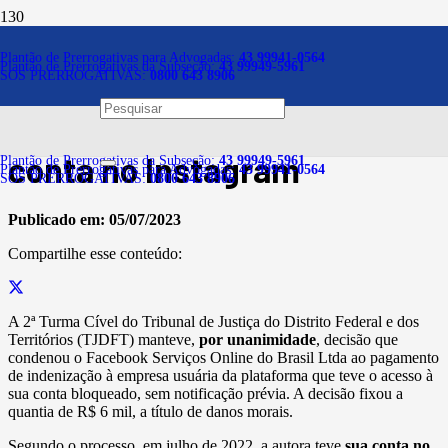
Notícias
Plantão de Prerrogativas para Advogadas:
43 99941-0564
Plantão de Prerrogativas da Subseção:
43 99949-5961
SOS PRERROGATIVAS:
0800 643 8906
Facebook deve indenizar
empresa por bloqueio de
conta no Instagram
Plantão de Prerrogativas da Subseção:
43 99949-5961
Plantão de Prerrogativas para Advogadas:
43 99941-0564
SOS PRERROGATIVAS:
0800 643 8906
Publicado em:
05/07/2023
Compartilhe esse conteúdo:
A 2ª Turma Cível do Tribunal de Justiça do Distrito Federal e dos
Territórios (TJDFT) manteve,
por unanimidade
, decisão que
condenou o Facebook Serviços Online do Brasil Ltda ao pagamento
de indenização à empresa usuária da plataforma que teve o acesso à
sua conta bloqueado, sem notificação prévia. A decisão fixou a
quantia de R$ 6 mil, a título de danos morais.
Segundo o processo, em julho de 2022, a autora teve
sua conta no