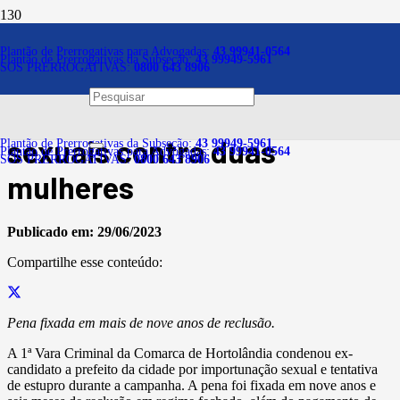
Notícias
Plantão de Prerrogativas para Advogadas:
43 99941-0564
Plantão de Prerrogativas da Subseção:
43 99949-5961
SOS PRERROGATIVAS:
0800 643 8906
Ex-candidato a prefeito é
condenado por crimes
sexuais contra duas
Plantão de Prerrogativas da Subseção:
43 99949-5961
Plantão de Prerrogativas para Advogadas:
43 99941-0564
SOS PRERROGATIVAS:
0800 643 8906
mulheres
Publicado em:
29/06/2023
Compartilhe esse conteúdo:
Pena fixada em mais de nove anos de reclusão.
A 1ª Vara Criminal da Comarca de Hortolândia condenou ex-
candidato a prefeito da cidade por importunação sexual e tentativa
de estupro durante a campanha. A pena foi fixada em nove anos e