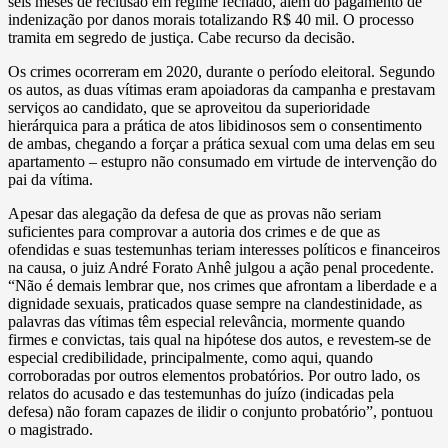
seis meses de reclusão em regime fechado, além do pagamento de
indenização por danos morais totalizando R$ 40 mil. O processo
tramita em segredo de justiça. Cabe recurso da decisão.
Os crimes ocorreram em 2020, durante o período eleitoral. Segundo
os autos, as duas vítimas eram apoiadoras da campanha e prestavam
serviços ao candidato, que se aproveitou da superioridade
hierárquica para a prática de atos libidinosos sem o consentimento
de ambas, chegando a forçar a prática sexual com uma delas em seu
apartamento – estupro não consumado em virtude de intervenção do
pai da vítima.
Apesar das alegação da defesa de que as provas não seriam
suficientes para comprovar a autoria dos crimes e de que as
ofendidas e suas testemunhas teriam interesses políticos e financeiros
na causa, o juiz André Forato Anhê julgou a ação penal procedente.
“Não é demais lembrar que, nos crimes que afrontam a liberdade e a
dignidade sexuais, praticados quase sempre na clandestinidade, as
palavras das vítimas têm especial relevância, mormente quando
firmes e convictas, tais qual na hipótese dos autos, e revestem-se de
especial credibilidade, principalmente, como aqui, quando
corroboradas por outros elementos probatórios. Por outro lado, os
relatos do acusado e das testemunhas do juízo (indicadas pela
defesa) não foram capazes de ilidir o conjunto probatório”, pontuou
o magistrado.