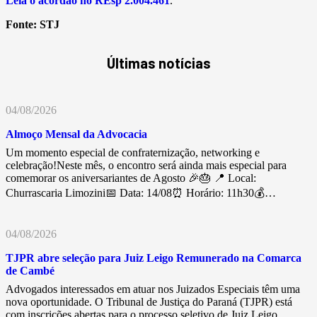
Leia o acórdão no REsp
2.004.461
.
Fonte:
STJ
Últimas notícias
04/08/2026
Almoço Mensal da Advocacia
Um momento especial de confraternização, networking e
celebração!Neste mês, o encontro será ainda mais especial para
comemorar os aniversariantes de Agosto 🎉🎂 📍 Local:
Churrascaria Limozini📅 Data: 14/08⏰ Horário: 11h30💰…
04/08/2026
TJPR abre seleção para Juiz Leigo Remunerado na Comarca
de Cambé
Advogados interessados em atuar nos Juizados Especiais têm uma
nova oportunidade. O Tribunal de Justiça do Paraná (TJPR) está
com inscrições abertas para o processo seletivo de Juiz Leigo