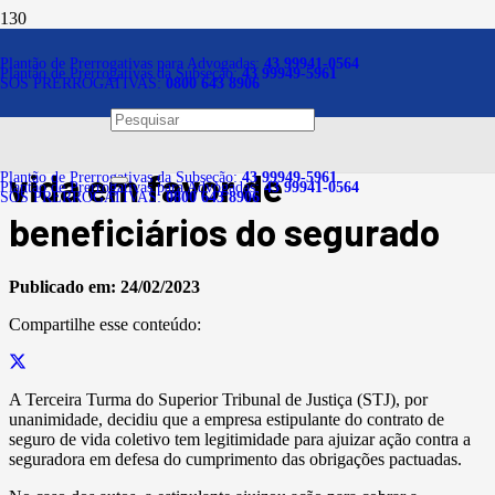
Notícias
Plantão de Prerrogativas para Advogadas:
43 99941-0564
Plantão de Prerrogativas da Subseção:
43 99949-5961
SOS PRERROGATIVAS:
0800 643 8906
Estipulante pode cobrar
pagamento do seguro de
vida em favor de
Plantão de Prerrogativas da Subseção:
43 99949-5961
Plantão de Prerrogativas para Advogadas:
43 99941-0564
SOS PRERROGATIVAS:
0800 643 8906
beneficiários do segurado
Publicado em:
24/02/2023
Compartilhe esse conteúdo:
A Terceira Turma do Superior Tribunal de Justiça (STJ), por
unanimidade, decidiu que a empresa estipulante do contrato de
seguro de vida coletivo tem legitimidade para ajuizar ação contra a
seguradora em defesa do cumprimento das obrigações pactuadas.