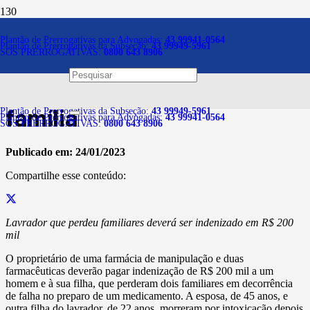
Notícias
Plantão de Prerrogativas para Advogadas:
43 99941-0564
Plantão de Prerrogativas da Subseção:
43 99949-5961
SOS PRERROGATIVAS:
0800 643 8906
Erro de manipulação em
farmácia causa dano a
família
Plantão de Prerrogativas da Subseção:
43 99949-5961
Plantão de Prerrogativas para Advogadas:
43 99941-0564
SOS PRERROGATIVAS:
0800 643 8906
Publicado em:
24/01/2023
Compartilhe esse conteúdo:
Lavrador que perdeu familiares deverá ser indenizado em R$ 200
mil
O proprietário de uma farmácia de manipulação e duas
farmacêuticas deverão pagar indenização de R$ 200 mil a um
homem e à sua filha, que perderam dois familiares em decorrência
de falha no preparo de um medicamento. A esposa, de 45 anos, e
outra filha do lavrador, de 22 anos, morreram por intoxicação depois