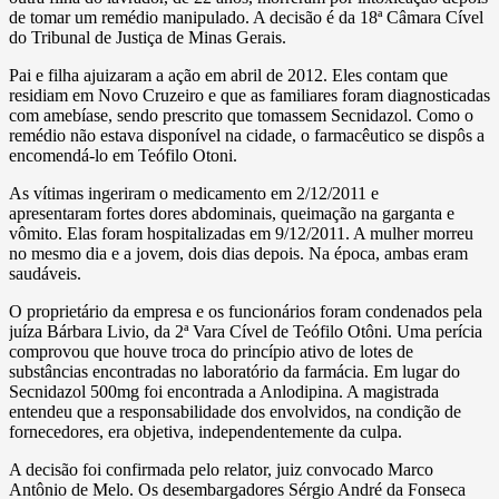
de tomar um remédio manipulado. A decisão é da 18ª Câmara Cível
do Tribunal de Justiça de Minas Gerais.
Pai e filha ajuizaram a ação em abril de 2012. Eles contam que
residiam em Novo Cruzeiro e que as familiares foram diagnosticadas
com amebíase, sendo prescrito que tomassem Secnidazol. Como o
remédio não estava disponível na cidade, o farmacêutico se dispôs a
encomendá-lo em Teófilo Otoni.
As vítimas ingeriram o medicamento em 2/12/2011 e
apresentaram fortes dores abdominais, queimação na garganta e
vômito. Elas foram hospitalizadas em 9/12/2011. A mulher morreu
no mesmo dia e a jovem, dois dias depois. Na época, ambas eram
saudáveis.
O proprietário da empresa e os funcionários foram condenados pela
juíza Bárbara Livio, da 2ª Vara Cível de Teófilo Otôni. Uma perícia
comprovou que houve troca do princípio ativo de lotes de
substâncias encontradas no laboratório da farmácia. Em lugar do
Secnidazol 500mg foi encontrada a Anlodipina. A magistrada
entendeu que a responsabilidade dos envolvidos, na condição de
fornecedores, era objetiva, independentemente da culpa.
A decisão foi confirmada pelo relator, juiz convocado Marco
Antônio de Melo. Os desembargadores Sérgio André da Fonseca