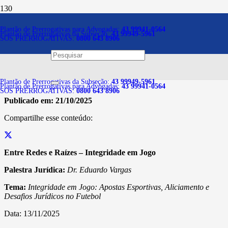
Notícias
Plantão de Prerrogativas para Advogadas:
43 99941-0564
Plantão de Prerrogativas da Subseção:
43 99949-5961
SOS PRERROGATIVAS:
0800 643 8906
Entre Redes e Raízes –
Integridade em Jogo
Plantão de Prerrogativas da Subseção:
43 99949-5961
Plantão de Prerrogativas para Advogadas:
43 99941-0564
SOS PRERROGATIVAS:
0800 643 8906
Publicado em:
21/10/2025
Compartilhe esse conteúdo:
Entre Redes e Raízes – Integridade em Jogo
Palestra Jurídica:
Dr. Eduardo Vargas
Tema:
Integridade em Jogo: Apostas Esportivas, Aliciamento e
Desafios Jurídicos no Futebol
Data: 13/11/2025