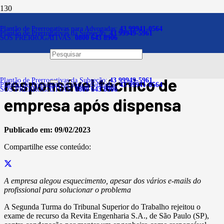
Notícias
Plantão de Prerrogativas para Advogadas:
43 99941-0564
Plantão de Prerrogativas da Subseção:
43 99949-5961
SOS PRERROGATIVAS:
0800 643 8906
Engenheiro será indenizado
por ser mantido como
responsável técnico de
Plantão de Prerrogativas da Subseção:
43 99949-5961
Plantão de Prerrogativas para Advogadas:
43 99941-0564
SOS PRERROGATIVAS:
0800 643 8906
empresa após dispensa
Publicado em:
09/02/2023
Compartilhe esse conteúdo:
A empresa alegou esquecimento, apesar dos vários e-mails do
profissional para solucionar o problema
A Segunda Turma do Tribunal Superior do Trabalho rejeitou o
exame de recurso da Revita Engenharia S.A., de São Paulo (SP),