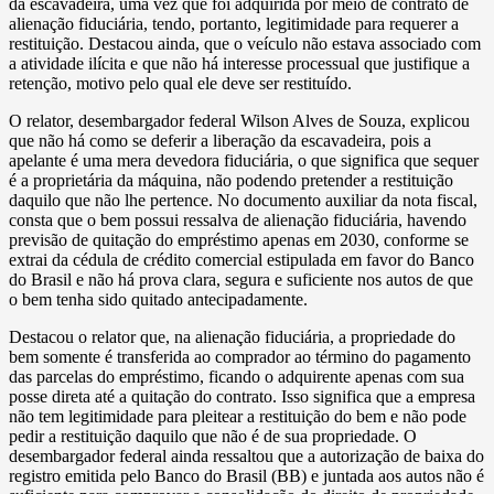
da escavadeira, uma vez que foi adquirida por meio de contrato de
alienação fiduciária, tendo, portanto, legitimidade para requerer a
restituição. Destacou ainda, que o veículo não estava associado com
a atividade ilícita e que não há interesse processual que justifique a
retenção, motivo pelo qual ele deve ser restituído.
O relator, desembargador federal Wilson Alves de Souza, explicou
que não há como se deferir a liberação da escavadeira, pois a
apelante é uma mera devedora fiduciária, o que significa que sequer
é a proprietária da máquina, não podendo pretender a restituição
daquilo que não lhe pertence. No documento auxiliar da nota fiscal,
consta que o bem possui ressalva de alienação fiduciária, havendo
previsão de quitação do empréstimo apenas em 2030, conforme se
extrai da cédula de crédito comercial estipulada em favor do Banco
do Brasil e não há prova clara, segura e suficiente nos autos de que
o bem tenha sido quitado antecipadamente.
Destacou o relator que, na alienação fiduciária, a propriedade do
bem somente é transferida ao comprador ao término do pagamento
das parcelas do empréstimo, ficando o adquirente apenas com sua
posse direta até a quitação do contrato. Isso significa que a empresa
não tem legitimidade para pleitear a restituição do bem e não pode
pedir a restituição daquilo que não é de sua propriedade. O
desembargador federal ainda ressaltou que a autorização de baixa do
registro emitida pelo Banco do Brasil (BB) e juntada aos autos não é