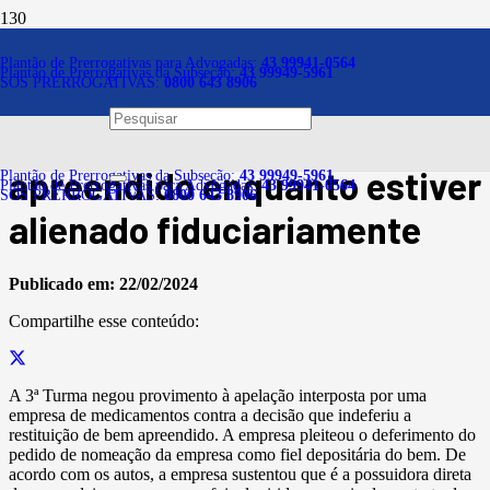
Notícias
Plantão de Prerrogativas para Advogadas:
43 99941-0564
Plantão de Prerrogativas da Subseção:
43 99949-5961
SOS PRERROGATIVAS:
0800 643 8906
Empresa não pode pedir a
restituição de bem
apreendido enquanto estiver
Plantão de Prerrogativas da Subseção:
43 99949-5961
Plantão de Prerrogativas para Advogadas:
43 99941-0564
SOS PRERROGATIVAS:
0800 643 8906
alienado fiduciariamente
Publicado em:
22/02/2024
Compartilhe esse conteúdo:
A 3ª Turma negou provimento à apelação interposta por uma
empresa de medicamentos contra a decisão que indeferiu a
restituição de bem apreendido. A empresa pleiteou o deferimento do
pedido de nomeação da empresa como fiel depositária do bem. De
acordo com os autos, a empresa sustentou que é a possuidora direta