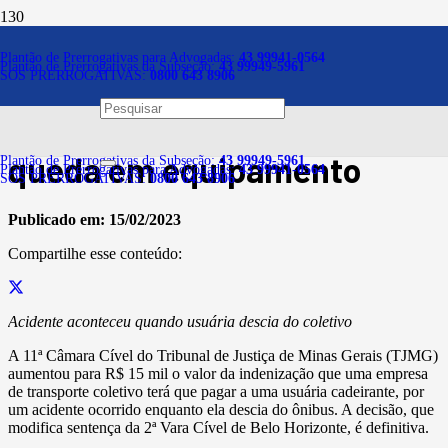
Notícias
Plantão de Prerrogativas para Advogadas:
43 99941-0564
Plantão de Prerrogativas da Subseção:
43 99949-5961
SOS PRERROGATIVAS:
0800 643 8906
Empresa de ônibus terá de
indenizar cadeirante por
queda em equipamento
Plantão de Prerrogativas da Subseção:
43 99949-5961
Plantão de Prerrogativas para Advogadas:
43 99941-0564
SOS PRERROGATIVAS:
0800 643 8906
Publicado em:
15/02/2023
Compartilhe esse conteúdo:
Acidente aconteceu quando usuária descia do coletivo
A 11ª Câmara Cível do Tribunal de Justiça de Minas Gerais (TJMG)
aumentou para R$ 15 mil o valor da indenização que uma empresa
de transporte coletivo terá que pagar a uma usuária cadeirante, por
um acidente ocorrido enquanto ela descia do ônibus. A decisão, que
modifica sentença da 2ª Vara Cível de Belo Horizonte, é definitiva.