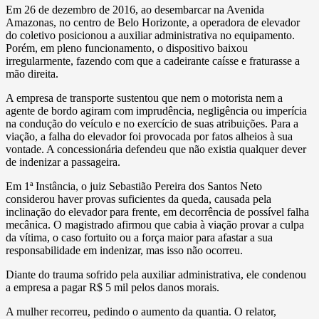
Em 26 de dezembro de 2016, ao desembarcar na Avenida
Amazonas, no centro de Belo Horizonte, a operadora de elevador
do coletivo posicionou a auxiliar administrativa no equipamento.
Porém, em pleno funcionamento, o dispositivo baixou
irregularmente, fazendo com que a cadeirante caísse e fraturasse a
mão direita.
A empresa de transporte sustentou que nem o motorista nem a
agente de bordo agiram com imprudência, negligência ou imperícia
na condução do veículo e no exercício de suas atribuições. Para a
viação, a falha do elevador foi provocada por fatos alheios à sua
vontade. A concessionária defendeu que não existia qualquer dever
de indenizar a passageira.
Em 1ª Instância, o juiz Sebastião Pereira dos Santos Neto
considerou haver provas suficientes da queda, causada pela
inclinação do elevador para frente, em decorrência de possível falha
mecânica. O magistrado afirmou que cabia à viação provar a culpa
da vítima, o caso fortuito ou a força maior para afastar a sua
responsabilidade em indenizar, mas isso não ocorreu.
Diante do trauma sofrido pela auxiliar administrativa, ele condenou
a empresa a pagar R$ 5 mil pelos danos morais.
A mulher recorreu, pedindo o aumento da quantia. O relator,