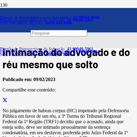
Notícias
Plantão de Prerrogativas para Advogadas:
43 99941-0564
Plantão de Prerrogativas da Subseção:
43 99949-5961
SOS PRERROGATIVAS:
0800 643 8906
Em caso de sentença
condenatória é necessária a
intimação do advogado e do
Plantão de Prerrogativas da Subseção:
43 99949-5961
Plantão de Prerrogativas para Advogadas:
43 99941-0564
SOS PRERROGATIVAS:
0800 643 8906
réu mesmo que solto
Publicado em:
09/02/2023
Compartilhe esse conteúdo:
No julgamento de habeas corpus (HC) impetrado pela Defensoria
Pública em favor de um réu, a 3ª Turma do Tribunal Regional
Federal da 1ª Região (TRF1) decidiu que o acusado, ainda que
esteja solto, deve ser intimado pessoalmente da sentença
condenatória, em seu desfavor, proferida pelo Juízo Federal da 1ª