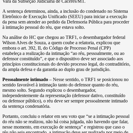
Vara da Subseção Judiciária de Cáceres/MT.
A sentença determinou, ainda, a inclusão do condenado no Sistema
Eletrônico de Execução Unificado (SEEU) para iniciar a execução
da pena sem atender ao pedido da Defensoria Pública para proceder
à intimação pessoal do réu, que estava solto.
Na análise do HC que chegou ao TRF1, o desembargador federal
Wilson Alves de Souza, a quem coube a relatoria, explicou que
embora o art. 392, II, do Código de Processo Penal (CPP)
estabeleça a realização da intimação “ao réu, pessoalmente, ou ao
defensor constituído”, e que o dispositivo deve ser associado aos
princípios constitucionais do devido processo legal, do contraditório,
da ampla defesa e da garantia ao duplo grau de jurisdição.
Pessoalmente intimado
– Nesse sentido, o TRF1 se posicionou no
sentido favorável à intimação tanto do defensor quanto do réu,
mesmo solto. Segundo explicou o desembargador,
independentemente da representação (defensor dativo, constituído
ou defensor público), o réu deve ser sempre pessoalmente intimado
da sentença condenatória.
Portanto, concluiu o relator em seu voto que “se a intimação pessoal
do réu não se realizou, não há coisa julgada, não havendo que falar,
nesse momento, em execução de sentença” e registrou que caso o
réu não seja encontrado, a intimação deve ser realizada por meio de