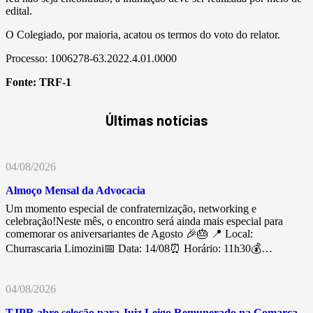
edital.
O Colegiado, por maioria, acatou os termos do voto do relator.
Processo: 1006278-63.2022.4.01.0000
Fonte:
TRF-1
Últimas notícias
04/08/2026
Almoço Mensal da Advocacia
Um momento especial de confraternização, networking e
celebração!Neste mês, o encontro será ainda mais especial para
comemorar os aniversariantes de Agosto 🎉🎂 📍 Local:
Churrascaria Limozini📅 Data: 14/08⏰ Horário: 11h30💰…
04/08/2026
TJPR abre seleção para Juiz Leigo Remunerado na Comarca