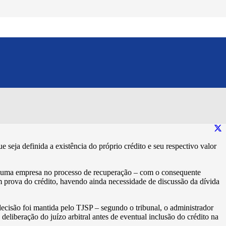
nição sobre a existência da
Compartilhe esse conteúdo:
e seja definida a existência do próprio crédito e seu respectivo valor
de uma empresa no processo de recuperação – com o consequente
am prova do crédito, havendo ainda necessidade de discussão da dívida
decisão foi mantida pelo TJSP – segundo o tribunal, o administrador
deliberação do juízo arbitral antes de eventual inclusão do crédito na