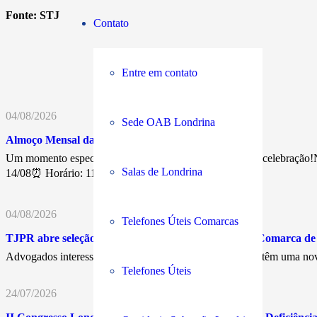
Fonte:
STJ
Contato
Entre em contato
04/08/2026
Sede OAB Londrina
Almoço Mensal da Advocacia
Um momento especial de confraternização, networking e celebração!N
Salas de Londrina
14/08⏰ Horário: 11h30💰…
04/08/2026
Telefones Úteis Comarcas
TJPR abre seleção para Juiz Leigo Remunerado na Comarca d
Advogados interessados em atuar nos Juizados Especiais têm uma nov
Telefones Úteis
24/07/2026