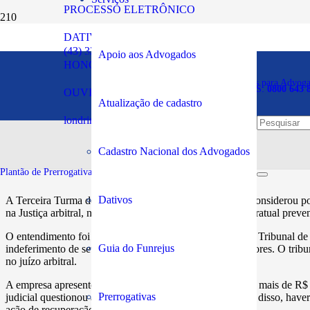
PROCESSO ELETRÔNICO
DATIVOS
É possível suspender habil
(43) 3294-5900
Apoio aos Advogados
HONORÁRIOS
dívida e o respectivo valor
Plantão de Prerrogativas para Advog
SOS PRERROGATIVAS:
0800 643 
OUVIDORIA
Atualização de cadastro
londrina@oabpr.org.br
Publicado em:
26/01/2023
Cadastro Nacional dos Advogados
Plantão de Prerrogativas da Subseção:
43 99949-5961
Dativos
​A Terceira Turma do Superior Tribunal de Justiça (STJ) considerou poss
na Justiça arbitral, nos casos em que houver cláusula contratual preve
O entendimento foi estabelecido ao confirmar acórdão do Tribunal de
Guia do Funrejus
indeferimento de seu direito a voto na assembleia de credores. O tri
no juízo arbitral.
A empresa apresentou pedido de habilitação de crédito de mais de R$ 
Prerrogativas
judicial questionou a própria existência do crédito e, além disso, hav
ação de recuperação.