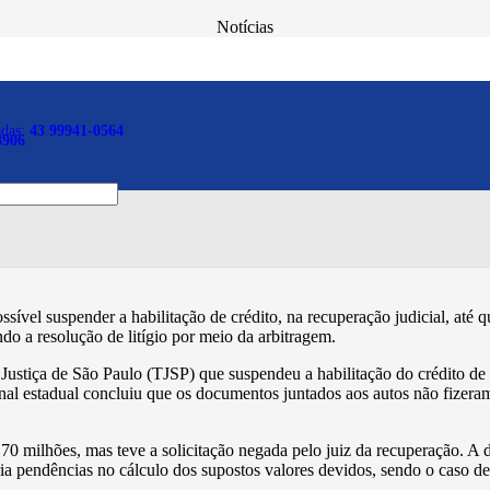
Notícias
itação de crédito até defi
 no juízo arbitral
adas:
43 99941-0564
8906
ível suspender a habilitação de crédito, na recuperação judicial, até qu
ndo a resolução de litígio por meio da arbitragem.
 Justiça de São Paulo (TJSP) que suspendeu a habilitação do crédito 
bunal estadual concluiu que os documentos juntados aos autos não fizer
70 milhões, mas teve a solicitação negada pelo juiz da recuperação. A 
eria pendências no cálculo dos supostos valores devidos, sendo o caso de 