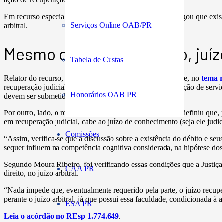
Em recurso especial, a empresa supostamente credora alegou que existi
Serviços Online OAB/PR
arbitral.
Mesmo com recuperação, juízo
Tabela de Custas
Relator do recurso, o ministro Moura Ribeiro destacou que, no
tema r
recuperação judicial. Considerando que as datas de prestação de serviç
Honorários OAB PR
devem ser submetidos aos efeitos da recuperação.
Por outro, lado, o relator lembrou, também, que o STJ já definiu que,
em recuperação judicial, cabe ao juízo de conhecimento (seja ele judicia
Comissões
“Assim, verifica-se que a discussão sobre a existência do débito e seu
sequer influem na competência cognitiva considerada, na hipótese dos a
Segundo Moura Ribeiro, foi verificando essas condições que a Justiça
CAA PR
direito, no juízo arbitral.
“Nada impede que, eventualmente requerido pela parte, o juízo recu
perante o juízo arbitral, já que possui essa faculdade, condicionada à 
ESA PR
Leia o acórdão no REsp 1.774.649
.