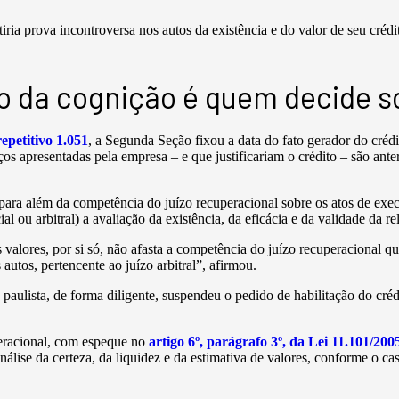
ria prova incontroversa nos autos da existência e do valor de seu crédi
 da cognição é quem decide so
epetitivo 1.051
, a Segunda Seção fixou a data do fato gerador do crédi
os apresentadas pela empresa – e que justificariam o crédito – são anter
 para além da competência do juízo recuperacional sobre os atos de exe
l ou arbitral) a avaliação da existência, da eficácia e da validade da rel
s valores, por si só, não afasta a competência do juízo recuperacional q
utos, pertencente ao juízo arbitral”, afirmou.
 paulista, de forma diligente, suspendeu o pedido de habilitação do cr
peracional, com espeque no
artigo 6º, parágrafo 3º, da Lei 11.101/200
análise da certeza, da liquidez e da estimativa de valores, conforme o ca