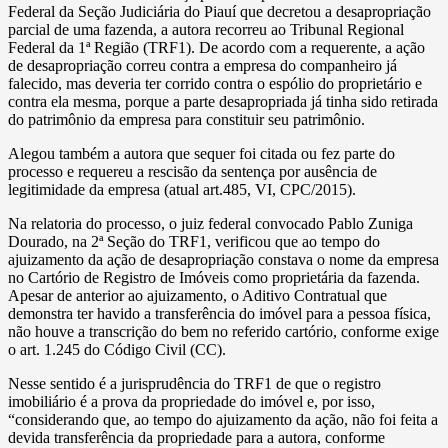
Federal da Seção Judiciária do Piauí que decretou a desapropriação
parcial de uma fazenda, a autora recorreu ao Tribunal Regional
Federal da 1ª Região (TRF1). De acordo com a requerente, a ação
de desapropriação correu contra a empresa do companheiro já
falecido, mas deveria ter corrido contra o espólio do proprietário e
contra ela mesma, porque a parte desapropriada já tinha sido retirada
do patrimônio da empresa para constituir seu patrimônio.
Alegou também a autora que sequer foi citada ou fez parte do
processo e requereu a rescisão da sentença por ausência de
legitimidade da empresa (atual art.485, VI, CPC/2015).
Na relatoria do processo, o juiz federal convocado Pablo Zuniga
Dourado, na 2ª Seção do TRF1, verificou que ao tempo do
ajuizamento da ação de desapropriação constava o nome da empresa
no Cartório de Registro de Imóveis como proprietária da fazenda.
Apesar de anterior ao ajuizamento, o Aditivo Contratual que
demonstra ter havido a transferência do imóvel para a pessoa física,
não houve a transcrição do bem no referido cartório, conforme exige
o art. 1.245 do Código Civil (CC).
Nesse sentido é a jurisprudência do TRF1 de que o registro
imobiliário é a prova da propriedade do imóvel e, por isso,
“considerando que, ao tempo do ajuizamento da ação, não foi feita a
devida transferência da propriedade para a autora, conforme