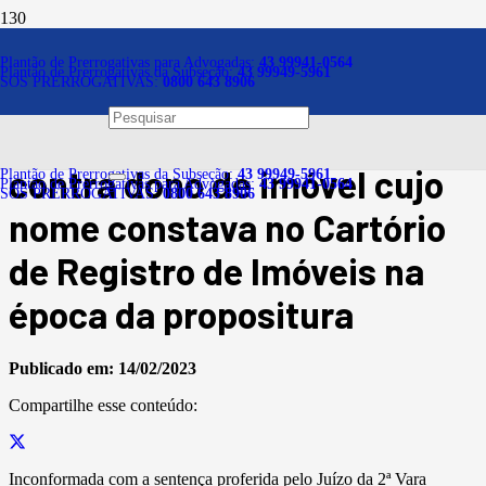
Notícias
Plantão de Prerrogativas para Advogadas:
43 99941-0564
Plantão de Prerrogativas da Subseção:
43 99949-5961
SOS PRERROGATIVAS:
0800 643 8906
É legítima a ação de
desapropriação proposta
contra dono de imóvel cujo
Plantão de Prerrogativas da Subseção:
43 99949-5961
Plantão de Prerrogativas para Advogadas:
43 99941-0564
SOS PRERROGATIVAS:
0800 643 8906
nome constava no Cartório
de Registro de Imóveis na
época da propositura
Publicado em:
14/02/2023
Compartilhe esse conteúdo:
Inconformada com a sentença proferida pelo Juízo da 2ª Vara